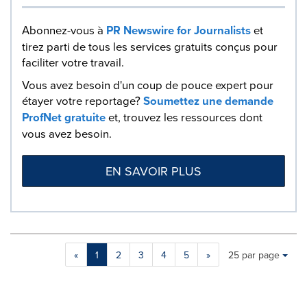
Abonnez-vous à
PR Newswire for Journalists
et
tirez parti de tous les services gratuits conçus pour
faciliter votre travail.
Vous avez besoin d'un coup de pouce expert pour
étayer votre reportage?
Soumettez une demande
ProfNet gratuite
et, trouvez les ressources dont
vous avez besoin.
EN SAVOIR PLUS
Making
Items per page:
«
1
2
3
4
5
»
25 par page
a
selection
with
these