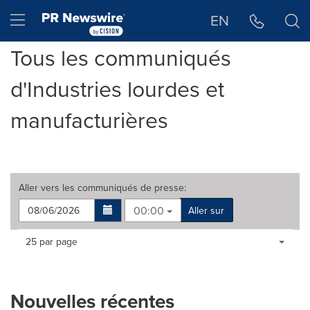
Déclaration d'accessibilité
Sauter la navigation
Hamburger menu
EN
Tous les communiqués
d'Industries lourdes et
manufacturières
Aller vers les
communiqués de presse
:
00:00
Aller sur
Making
Items per page:
25 par page
a
selection
with
these
Nouvelles récentes
dropdown