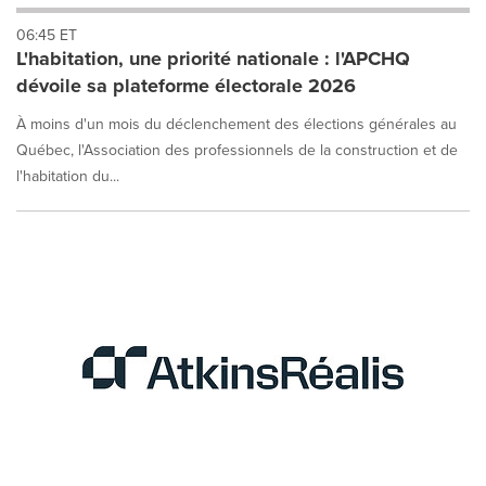
will
06:45 ET
cause
L'habitation, une priorité nationale : l'APCHQ
content
on
dévoile sa plateforme électorale 2026
this
page
À moins d'un mois du déclenchement des élections générales au
to
Québec, l'Association des professionnels de la construction et de
change.
l'habitation du...
News
listings
will
update
as
each
option
is
selected.