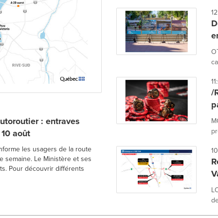
12
D
e
OT
ca
11
/
p
utoroutier : entraves
MO
pr
 10 août
nforme les usagers de la route
10
e semaine. Le Ministère et ses
R
. Pour découvrir différents
V
LO
de