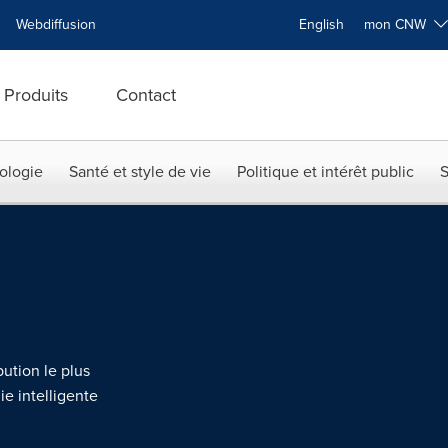
Webdiffusion
English
mon CNW
Produits
Contact
ologie
Santé et style de vie
Politique et intérêt public
S
bution le plus
ie intelligente