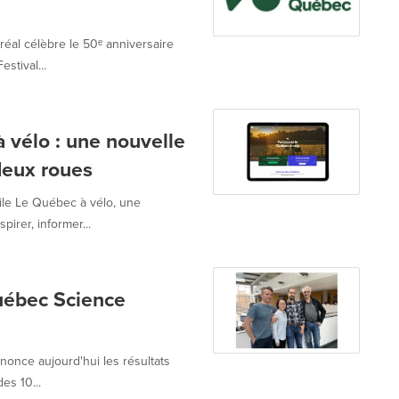
éal célèbre le 50ᵉ anniversaire
stival...
 vélo : une nouvelle
deux roues
le Le Québec à vélo, une
irer, informer...
uébec Science
once aujourd'hui les résultats
es 10...