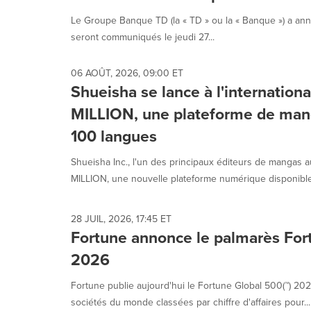
each
Le Groupe Banque TD (la « TD » ou la « Banque ») a anno
option
is
seront communiqués le jeudi 27...
selected.
06 AOÛT, 2026, 09:00 ET
Shueisha se lance à l'internati
MILLION, une plateforme de man
100 langues
Shueisha Inc., l'un des principaux éditeurs de manga
MILLION, une nouvelle plateforme numérique disponible
28 JUIL, 2026, 17:45 ET
Fortune annonce le palmarès For
2026
Fortune publie aujourd'hui le Fortune Global 500(™) 2026
sociétés du monde classées par chiffre d'affaires pour...