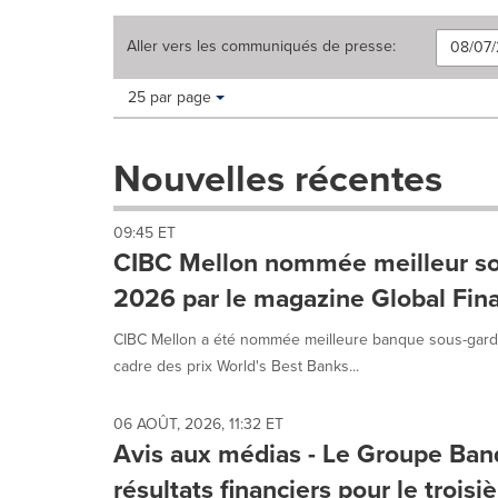
Aller vers les
communiqués de presse
:
Making
Items per page:
25 par page
a
selection
with
Nouvelles récentes
these
dropdown
will
09:45 ET
cause
CIBC Mellon nommée meilleur so
content
on
2026 par le magazine Global Fin
this
page
CIBC Mellon a été nommée meilleure banque sous-gardi
to
cadre des prix World's Best Banks...
change.
News
listings
06 AOÛT, 2026, 11:32 ET
will
Avis aux médias - Le Groupe Ba
update
résultats financiers pour le troi
as