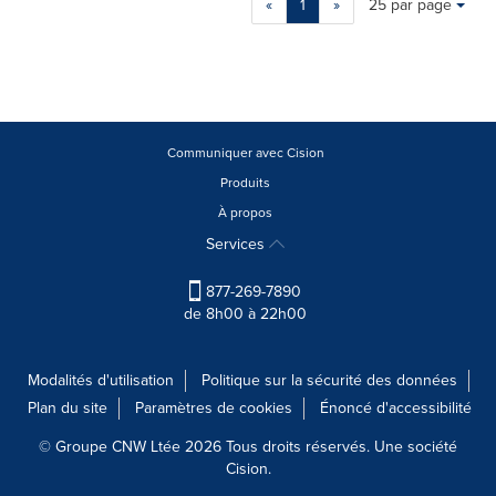
«
1
»
25 par page
a
selection
with
these
dropdown
will
cause
Communiquer avec Cision
content
Produits
on
À propos
this
page
Services
to
change.
877-269-7890
News
de 8h00 à 22h00
listings
will
update
Modalités d'utilisation
Politique sur la sécurité des données
as
Plan du site
Paramètres de cookies
Énoncé d'accessibilité
each
option
© Groupe CNW Ltée 2026 Tous droits réservés. Une société
is
Cision.
selected.