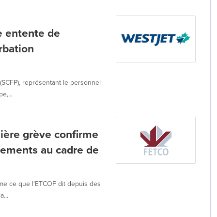
e entente de
rbation
 (SCFP), représentant le personnel
e,...
nière grève confirme
gements au cadre de
me ce que l'ETCOF dit depuis des
...