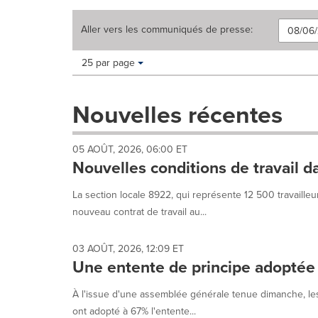
Aller vers les
communiqués de presse
:
Making
Items per page:
25 par page
a
selection
with
Nouvelles récentes
these
dropdown
will
05 AOÛT, 2026, 06:00 ET
cause
Nouvelles conditions de travail da
content
on
La section locale 8922, qui représente 12 500 travailleu
this
nouveau contrat de travail au...
page
to
change.
03 AOÛT, 2026, 12:09 ET
News
Une entente de principe adoptée 
listings
will
À l'issue d'une assemblée générale tenue dimanche, les t
update
ont adopté à 67% l'entente...
as