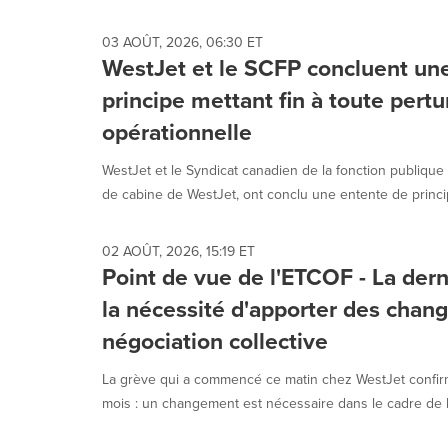
each
option
03 AOÛT, 2026, 06:30 ET
is
WestJet et le SCFP concluent un
selected.
principe mettant fin à toute pertu
opérationnelle
WestJet et le Syndicat canadien de la fonction publique
de cabine de WestJet, ont conclu une entente de princip
02 AOÛT, 2026, 15:19 ET
Point de vue de l'ETCOF - La der
la nécessité d'apporter des chan
négociation collective
La grève qui a commencé ce matin chez WestJet confir
mois : un changement est nécessaire dans le cadre de la