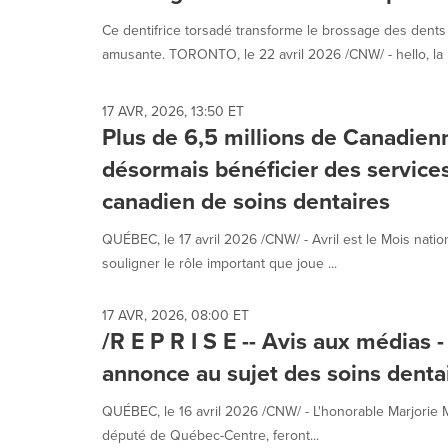
each
Ce dentifrice torsadé transforme le brossage des dent
option
is
amusante. TORONTO, le 22 avril 2026 /CNW/ - hello, la 
selected.
17 AVR, 2026, 13:50 ET
Plus de 6,5 millions de Canadie
désormais bénéficier des service
canadien de soins dentaires
QUÉBEC, le 17 avril 2026 /CNW/ - Avril est le Mois nati
souligner le rôle important que joue ...
17 AVR, 2026, 08:00 ET
/R E P R I S E -- Avis aux média
annonce au sujet des soins denta
QUÉBEC, le 16 avril 2026 /CNW/ - L'honorable Marjorie M
député de Québec-Centre, feront...