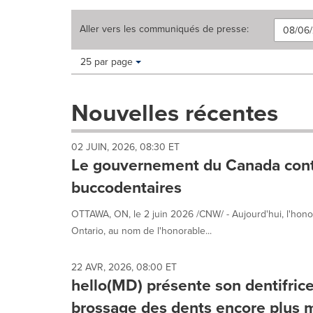
Aller vers les
communiqués de presse
:
Making
Items per page:
25 par page
a
selection
with
Nouvelles récentes
these
dropdown
will
02 JUIN, 2026, 08:30 ET
cause
Le gouvernement du Canada conti
content
on
buccodentaires
this
page
OTTAWA, ON, le 2 juin 2026 /CNW/ - Aujourd'hui, l'hono
to
Ontario, au nom de l'honorable...
change.
News
listings
22 AVR, 2026, 08:00 ET
will
hello(MD) présente son dentifrice
update
brossage des dents encore plus 
as