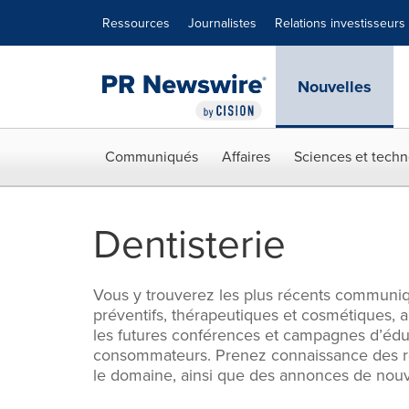
Déclaration d'accessibilité
Sauter la navigation
Ressources
Journalistes
Relations investisseurs
Nouvelles
Communiqués
Affaires
Sciences et techn
Dentisterie
Vous y trouverez les plus récents communiqué
préventifs, thérapeutiques et cosmétiques, 
les futures conférences et campagnes d’éduc
consommateurs. Prenez connaissance des ré
le domaine, ainsi que des annonces de nouvea