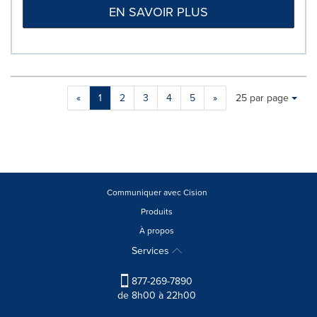
EN SAVOIR PLUS
Making
Items per page:
«
1
2
3
4
5
»
25 par page
a
selection
with
these
dropdown
will
cause
Communiquer avec Cision
content
Produits
on
À propos
this
page
Services
to
change.
877-269-7890
News
de 8h00 à 22h00
listings