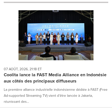
will
cause
content
on
this
page
to
change.
News
listings
will
update
as
each
07 AOÛT, 2026, 21:18 ET
option
Coolita lance la FAST Media Alliance en Indonésie
is
aux côtés des principaux diffuseurs
selected.
La première alliance industrielle indonésienne dédiée à FAST (Free
Ad-supported Streaming TV) vient d'être lancée à Jakarta,
réunissant des...