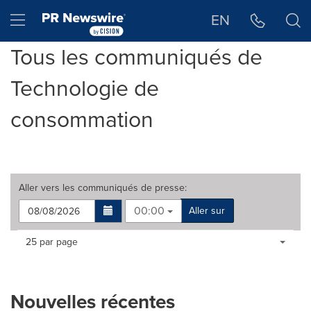
Déclaration d'accessibilité
Sauter la navigation
Hamburger menu
EN
Tous les communiqués de
Technologie de
consommation
Aller vers les
communiqués de presse
:
00:00
Aller sur
Making
Items per page:
25 par page
a
selection
with
these
Nouvelles récentes
dropdown