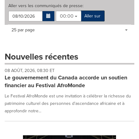
Aller vers les
communiqués de presse
:
00:00
Aller sur
Making
Items per page:
25 par page
a
selection
with
these
Nouvelles récentes
dropdown
will
08 AOÛT, 2026, 08:30 ET
cause
Le gouvernement du Canada accorde un soutien
content
on
financier au Festival AfroMonde
this
page
Le Festival AfroMonde est une invitation à célébrer la richesse du
to
patrimoine culturel des personnes d'ascendance africaine et à
change.
approfondir notre...
News
listings
will
update
as