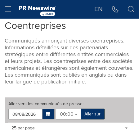
Déclaration d'accessibilité
Sauter la navigation
Hamburger menu
EN
Coentreprises
Communiqués annonçant diverses coentreprises.
Informations détaillées sur des partenariats
stratégiques entre différentes entités commerciales
et leurs projets. Les coentreprises entre des sociétés
américaines et étrangères sont également couvertes.
Les communiqués sont publiés en anglais ou dans
leur langue de publication initiale.
Aller vers les
communiqués de presse
:
00:00
Aller sur
Making
Items per page:
25 par page
a
selection