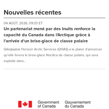
with
these
Nouvelles récentes
dropdown
will
04 AOÛT, 2026, 09:33 ET
cause
Un partenariat mené par des Inuits renforce la
content
on
capacité du Canada dans l'Arctique grâce à
this
l'arrivée d'un brise-glace de classe polaire
page
to
Qikiqtaaluk Horizon Arctic Services (QHAS) a le plaisir d'annoncer
change.
qu'elle livrera le brise-glace Nordica de classe polaire, qui sera
News
exploité dans...
listings
will
update
as
each
option
is
selected.