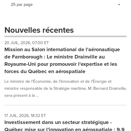
Making
Items per page:
25 par page
a
selection
with
these
Nouvelles récentes
dropdown
will
20 JUIL, 2026, 07:00 ET
cause
Mission au Salon international de l'aéronautique
content
on
de Farnborough : Le ministre Drainville au
this
Royaume-Uni pour promouvoir l'expertise et les
page
forces du Québec en aérospatiale
to
change.
Le ministre de l'Économie, de l'Innovation et de l'Énergie et
News
ministre responsable de la Stratégie maritime, M. Bernard Drainville,
listings
sera présent à la ...
will
update
as
each
17 JUIL, 2026, 18:32 ET
option
Investissement dans un secteur stratégique -
is
Québec mise sur l'innovation en aérospatiale : 9,9
selected.