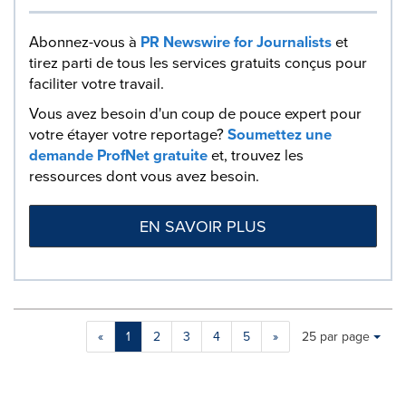
Abonnez-vous à
PR Newswire for Journalists
et
tirez parti de tous les services gratuits conçus pour
faciliter votre travail.
Vous avez besoin d'un coup de pouce expert pour
votre étayer votre reportage?
Soumettez une
demande ProfNet gratuite
et, trouvez les
ressources dont vous avez besoin.
EN SAVOIR PLUS
Making
Items per page:
«
1
2
3
4
5
»
25 par page
a
selection
with
these