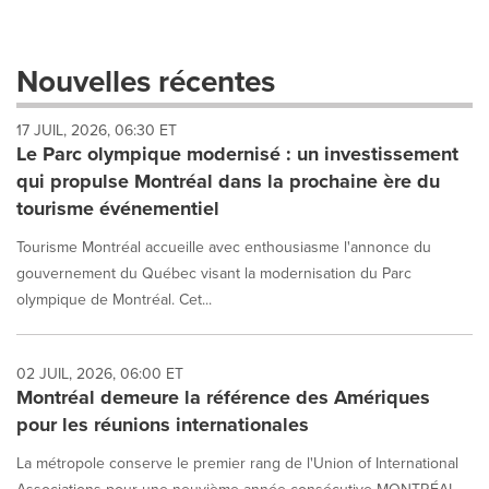
selection
with
these
Nouvelles récentes
dropdown
will
17 JUIL, 2026, 06:30 ET
cause
Le Parc olympique modernisé : un investissement
content
on
qui propulse Montréal dans la prochaine ère du
this
tourisme événementiel
page
to
Tourisme Montréal accueille avec enthousiasme l'annonce du
change.
gouvernement du Québec visant la modernisation du Parc
News
olympique de Montréal. Cet...
listings
will
update
as
02 JUIL, 2026, 06:00 ET
each
Montréal demeure la référence des Amériques
option
pour les réunions internationales
is
selected.
La métropole conserve le premier rang de l'Union of International