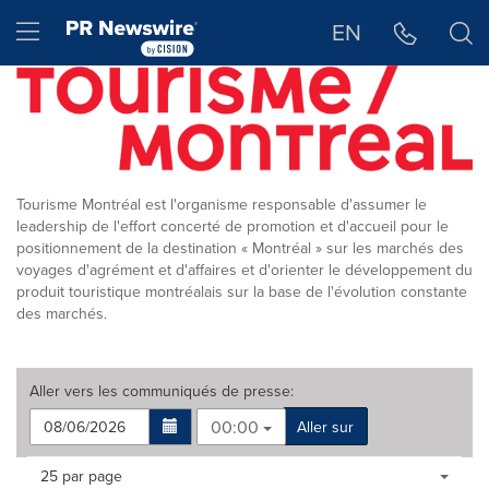
Déclaration d'accessibilité
Sauter la navigation
Hamburger menu
EN
Tourisme Montréal est l'organisme responsable d'assumer le
leadership de l'effort concerté de promotion et d'accueil pour le
positionnement de la destination « Montréal » sur les marchés des
voyages d'agrément et d'affaires et d'orienter le développement du
produit touristique montréalais sur la base de l'évolution constante
des marchés.
Aller vers les
communiqués de presse
:
00:00
Aller sur
Making
Items per page:
25 par page
a