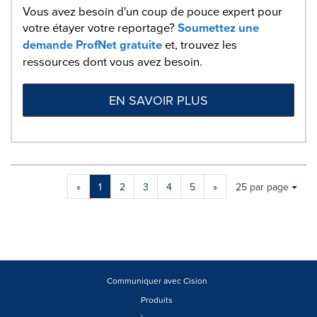
Vous avez besoin d'un coup de pouce expert pour
votre étayer votre reportage?
Soumettez une
demande ProfNet gratuite
et, trouvez les
ressources dont vous avez besoin.
EN SAVOIR PLUS
Making
Items per page:
«
1
2
3
4
5
»
25 par page
a
selection
with
these
dropdown
will
cause
Communiquer avec Cision
content
Produits
on