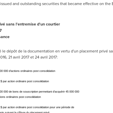
s issued and outstanding securities that became effective on the
é sans l'entremise d'un courtier
7
sance
 le dépôt de la documentation en vertu d'un placement privé sa
16, 21 avril
2017 et
24 avril 2017:
00 000 d'actions ordinaires post consolidation
 $ par action ordinaire post consolidation
00 000 de bons de souscription permettant d'acquérir 45 000 000
tions ordinaires post consolidation
 $ par action ordinaire post consolidation pour une période de
ois suivant la clôture du placement privé