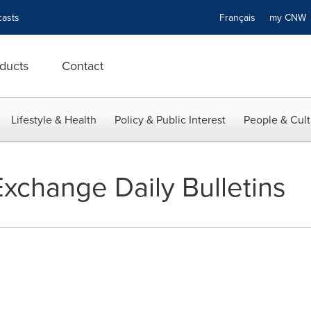
asts
Français
my CN
ducts
Contact
Lifestyle & Health
Policy & Public Interest
People & Cult
xchange Daily Bulletins