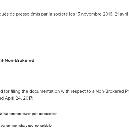
ués de presse émis par la société les 15 novembre 2016, 21 avri
_____________________________________
nt-Non-Brokered
 for filing the documentation with respect to a Non-Brokered 
nd
April 24, 2017
:
0,000 common shares post consolidation
 per common share post consolidation