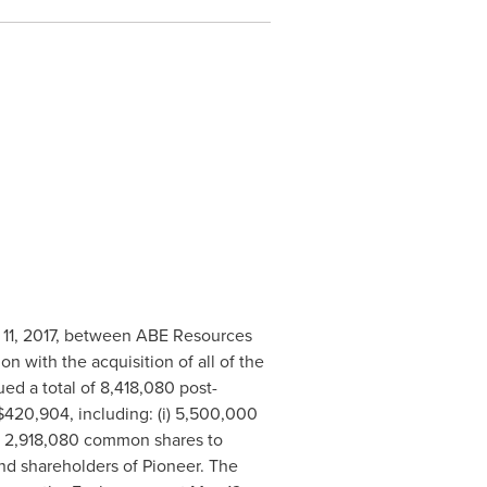
11, 2017
, between ABE Resources
n with the acquisition of all of the
ed a total of 8,418,080 post-
$420,904
, including: (i) 5,500,000
i) 2,918,080 common shares to
and shareholders of Pioneer. The