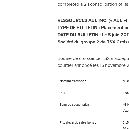
completed a 2:1 consolidation of it
RESSOURCES AB
E INC. (« ABE »)
TYPE DE BULLETIN : Placement priv
DATE DU BULLETIN : Le 5 juin 201
Société du groupe 2 de TSX Crois
Bourse de croissance TSX a accepté
courtier annoncé les 15 novembre 20
Nombre d'actions :
45 0
Prix :
0,05
Bons de souscription :
45 0
d'ac
Prix d'exercice des bons :
0,15
24 m