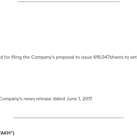
or filing the Company's proposal to issue 619,047shares to settl
he Company's news release dated
June 1, 2017
.
________________________________________
"AKH
")