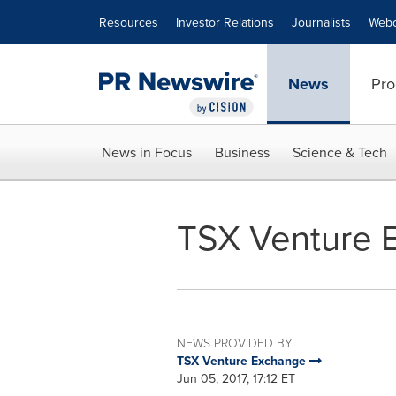
Accessibility Statement
Skip Navigation
Resources
Investor Relations
Journalists
Webc
News
Pro
News in Focus
Business
Science & Tech
TSX Venture E
NEWS PROVIDED BY
TSX Venture Exchange
Jun 05, 2017, 17:12 ET