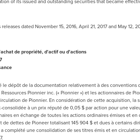
ion of its issued and outstanding securities that became effect
s releases dated
November 15, 2016
,
April 21, 2017
and
May 12, 20
hat de propriété, d'actif ou d'actions
7
sance
 le dépôt de la documentation relativement à des conventions d
 Ressources Pionnier inc. (« Pionnier ») et les actionnaires de Pio
irculation de Pionnier. En considération de cette acquisition, la 
t-consolidée à un prix réputé de 0,05 $ par action pour une vale
naires en échange de toutes les actions ordinaires émises et en cir
 de dettes de Pioneer totalisant 145
904 $ et
dues à certains dir
é a complété une consolidation de ses titres émis et en circulati
7.