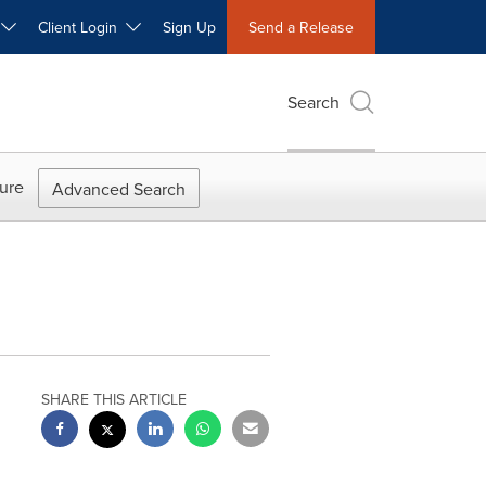
W
Client Login
Sign Up
Send a Release
Search
ure
Advanced Search
SHARE THIS ARTICLE