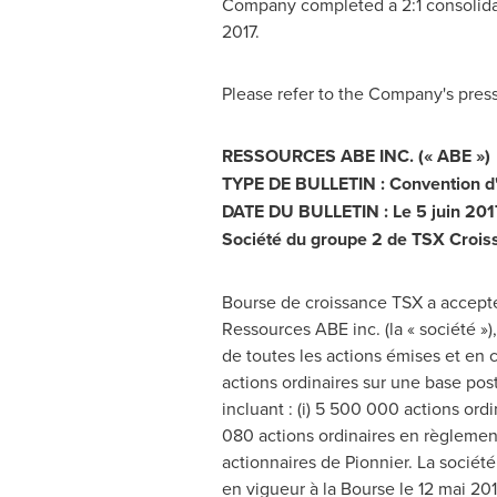
Company completed a 2:1 consolidat
2017
.
Please refer to the Company's pres
RESSOURCES ABE INC. (« ABE »)
TYPE DE BULLETIN : Convention d'ac
DATE DU BULLETIN : Le 5 juin 201
Société du groupe 2 de TSX Crois
Bourse de croissance TSX a accepté
Ressources ABE inc. (la « société »),
de toutes les actions émises et en c
actions ordinaires sur une base pos
incluant : (i) 5 500 000 actions ordi
080 actions ordinaires en règlement
actionnaires de Pionnier. La sociét
en vigueur à la Bourse le 12 mai 201