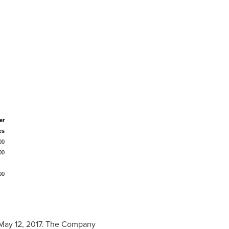
er
es
00
00
00
May 12, 2017
. The Company