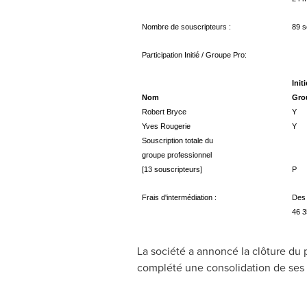
Nombre de souscripteurs :
89 s
Participation Initié / Groupe Pro:
Nom
Robert Bryce
Yves Rougerie
Souscription totale du
groupe professionnel
[13 souscripteurs]
Frais d'intermédiation :
Des 
46 3
La société a annoncé la clôture du 
complété une consolidation de ses ti