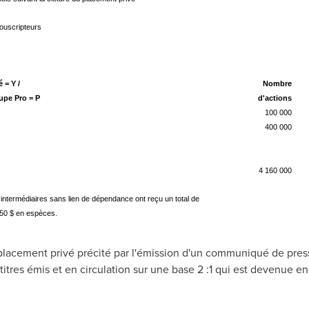
ouscripteurs
Initié = Y /
Nombre
Groupe Pro = P
d'actions
Y
100 000
Y
400 000
P
4 160 000
intermédiaires sans lien de dépendance ont reçu un total de
50 $ en espèces.
placement privé précité par l'émission d'un communiqué de press
tres émis et en circulation sur une base 2 :1 qui est devenue en 
_____________________________________