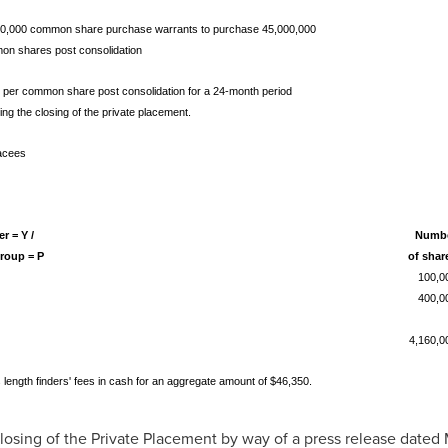
0,000 common share purchase warrants to purchase 45,000,000
n shares post consolidation
 per common share post consolidation for a 24-month period
wing the closing of the private placement.
acees
Insider = Y /
Numb
ProGroup = P
of shar
Y
100,0
Y
400,0
P
4,160,0
 length finders' fees in cash for an aggregate amount of $46,350.
sing of the Private Placement by way of a press release dated