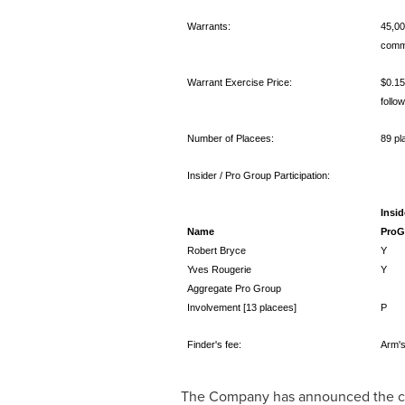
Warrants:
45,00
commo
Warrant Exercise Price:
$0.15
follo
Number of Placees:
89 pl
Insider / Pro Group Participation:
Name
Robert Bryce
Yves Rougerie
Aggregate Pro Group
Involvement [13 placees]
Finder's fee:
Arm's
The Company has announced the clo