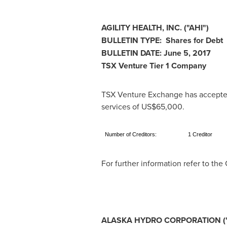
AGILITY HEALTH, INC. ("AHI")
BULLETIN TYPE: Shares for Debt
BULLETIN DATE:
June 5, 2017
TSX Venture Tier 1 Company
TSX Venture Exchange has accepted f
services of
US$65,000
.
Number of Creditors:
1 Creditor
For further information refer to t
ALASKA
HYDRO CORPORATION
(