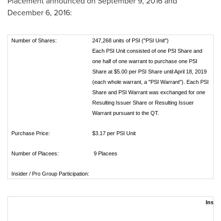
Placement announced on
September 9, 2016
and
December 6, 2016
:
Number of Shares:
247,268 units of PSI ("PSI Unit")
Each PSI Unit consisted of one PSI Share and
one half of one warrant to purchase one PSI
Share at $5.00 per PSI Share until April 18, 2019
(each whole warrant, a "PSI Warrant"). Each PSI
Share and PSI Warrant was exchanged for one
Resulting Issuer Share or Resulting Issuer
Warrant pursuant to the QT.
Purchase Price:
$3.17 per PSI Unit
Number of Placees:
9 Placees
Insider / Pro Group Participation:
Inside