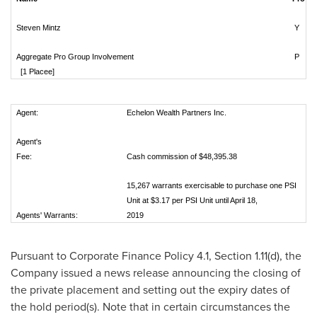
Steven Mintz
Y
Aggregate Pro Group Involvement
P
[1 Placee]
Agent:
Echelon Wealth Partners Inc.
Agent's
Fee:
Cash commission of $48,395.38
15,267 warrants exercisable to purchase one PSI
Unit at $3.17 per PSI Unit until April 18,
Agents' Warrants:
2019
Pursuant to Corporate Finance Policy 4.1, Section 1.11(d), the
Company issued a news release announcing the closing of
the private placement and setting out the expiry dates of
the hold period(s). Note that in certain circumstances the