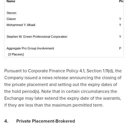
Name
ProG
Steven
Glaser
Y
Mohammed Y. Alhadi
Y
Stephen W. Green Professional Corporation
Y
Aggregate Pro Group Involvement
P
[3 Placees]
Pursuant to Corporate Finance Policy 4.1, Section 1.11(d), the
Company issued a news release announcing the closing of
the private placement and setting out the expiry dates of
the hold period(s). Note that in certain circumstances the
Exchange may later extend the expiry date of the warrants,
if they are less than the maximum permitted term.
4.
Private Placement-Brokered