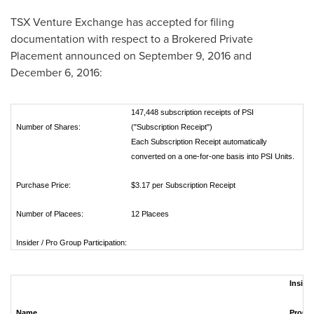
TSX Venture Exchange has accepted for filing
documentation with respect to a Brokered Private
Placement announced on
September 9, 2016
and
December 6, 2016
:
147,448 subscription receipts of PSI
Number of Shares:
("Subscription Receipt")
Each Subscription Receipt automatically
converted on a one-for-one basis into PSI Units.
Purchase Price:
$3.17 per Subscription Receipt
Number of Placees:
12 Placees
Insider / Pro Group Participation:
Insider
Name
ProGr