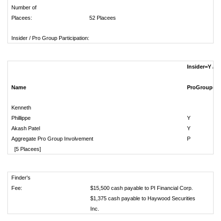
Number of
Placees:
52 Placees
Insider / Pro Group Participation:
Insider=Y /
Name
ProGroup=P
Kenneth
Phillippe
Y
Akash Patel
Y
Aggregate Pro Group Involvement
P
[5 Placees]
Finder's
Fee:
$15,500 cash payable to PI Financial Corp.
$1,375 cash payable to Haywood Securities
Inc.