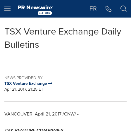
Accessibility Statement
Skip Navigation
Hamburger menu
FR
TSX Venture Exchange Daily
Bulletins
NEWS PROVIDED BY
TSX Venture Exchange
Apr 21, 2017, 21:25 ET
VANCOUVER
,
April 21, 2017
/CNW/ -
TSX VENTURE COMPANIES