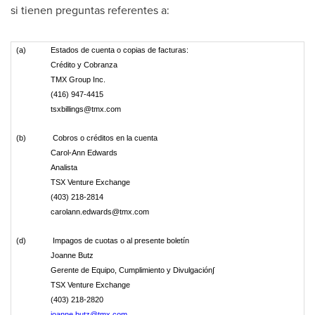
si tienen preguntas referentes a:
(a)
Estados de cuenta o copias de facturas:
Crédito y Cobranza
TMX Group Inc.
(416) 947-4415
tsxbillings@tmx.com
(b)
Cobros o créditos en la cuenta
Carol-Ann Edwards
Analista
TSX Venture Exchange
(403) 218-2814
carolann.edwards@tmx.com
(d)
Impagos de cuotas o al presente boletín
Joanne Butz
Gerente de Equipo, Cumplimiento y Divulgación∫
TSX Venture Exchange
(403) 218-2820
joanne.butz@tmx.com