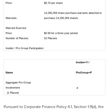
Price:
$0.70 per share
14,290,359 share purchase warrants attached to
Warrants:
purchase 14,290,359 shares
Warrant Exercise
Price:
$0.90 for a three year period
Number of Placees:
52 Placees
Insider / Pro Group Participation:
Insider=Y /
Name
ProGroup=P
Aggregate Pro Group
Involvement
p
[1 Placee]
Pursuant to Corporate Finance Policy 4.1, Section 1.11(d), the