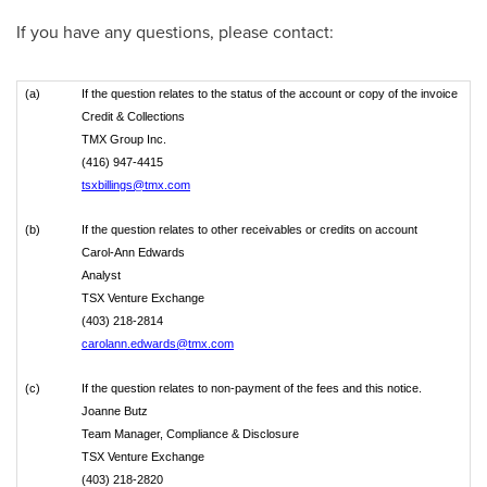
If you have any questions, please contact:
(a)
If the question relates to the status of the account or copy of the invoice
Credit & Collections
TMX Group Inc.
(416) 947-4415
tsxbillings@tmx.com
(b)
If the question relates to other receivables or credits on account
Carol-Ann Edwards
Analyst
TSX Venture Exchange
(403) 218-2814
carolann.edwards@tmx.com
(c)
If the question relates to non-payment of the fees and this notice.
Joanne Butz
Team Manager, Compliance & Disclosure
TSX Venture Exchange
(403) 218-2820