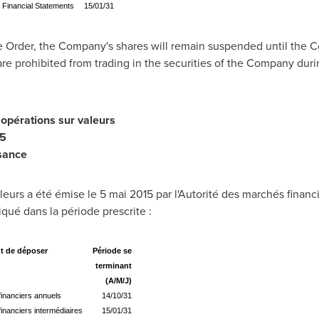
 Financial Statements
15/01/31
e Order, the Company's shares will remain suspended until the
 prohibited from trading in the securities of the Company durin
'opérations sur valeurs
15
sance
leurs a été émise le 5 mai 2015 par l'Autorité des marchés financ
ué dans la période prescrite :
t de déposer
Période se
terminant
(A/M/J)
financiers annuels
14/10/31
financiers intermédiaires
15/01/31