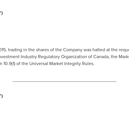
")
015
, trading in the shares of the Company was halted at the re
Investment Industry Regulatory Organization of
Canada
, the Mar
 10.9(1) of the Universal Market Integrity Rules.
________________________________________
")