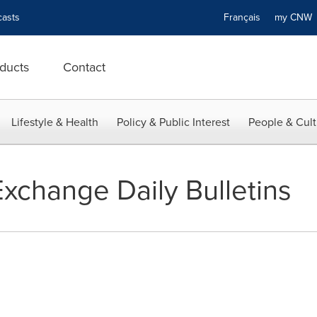
asts
Français
my CN
ducts
Contact
Lifestyle & Health
Policy & Public Interest
People & Cult
xchange Daily Bulletins