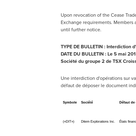
Upon revocation of the Cease Trad
Exchange requirements. Members are
until further notice.
TYPE DE BULLETIN : Interdiction d
DATE DU BULLETIN : Le 5 mai 20
Société du groupe 2 de TSX Crois
Une interdiction d'opérations sur va
défaut de déposer le document indiq
Symbole
Société
Défaut de
(«DIT»)
Ditem Explorations Inc.
États finan