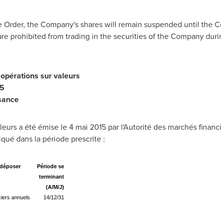
e Order, the Company's shares will remain suspended until the
 prohibited from trading in the securities of the Company durin
'opérations sur valeurs
15
sance
leurs a été émise le 4 mai 2015 par l'Autorité des marchés financ
ué dans la période prescrite :
 déposer
Période se
terminant
(A/M/J)
ciers annuels
14/12/31