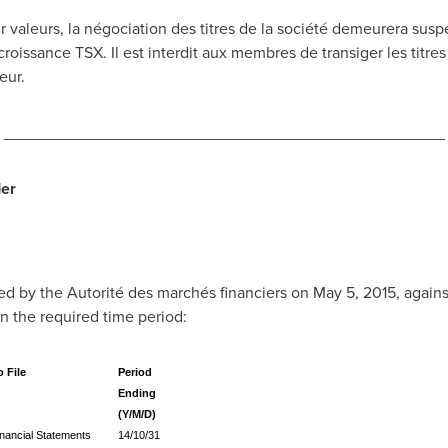
sur valeurs, la négociation des titres de la société demeurera sus
issance TSX. Il est interdit aux membres de transiger les titres 
eur.
_________________________________________________
er
d by the Autorité des marchés financiers on
May 5, 2015
, again
in the required time period:
o File
Period
Ending
(Y/M/D)
nancial Statements
14/10/31