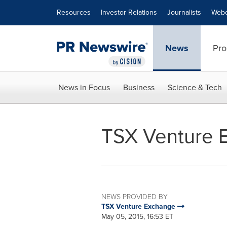
Accessibility Statement
Skip Navigation
Resources
Investor Relations
Journalists
Webc
News
Pro
News in Focus
Business
Science & Tech
TSX Venture E
NEWS PROVIDED BY
TSX Venture Exchange
May 05, 2015, 16:53 ET