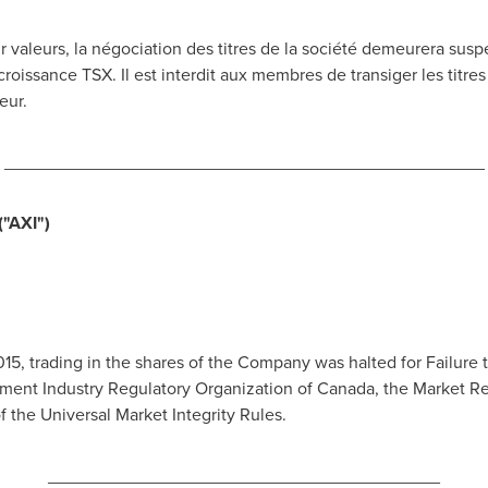
sur valeurs, la négociation des titres de la société demeurera sus
issance TSX. Il est interdit aux membres de transiger les titres 
eur.
_________________________________________________
("AXI
")
015
, trading in the shares of the Company was halted for Failure 
tment Industry Regulatory Organization of
Canada
, the Market R
of the Universal Market Integrity Rules.
________________________________________