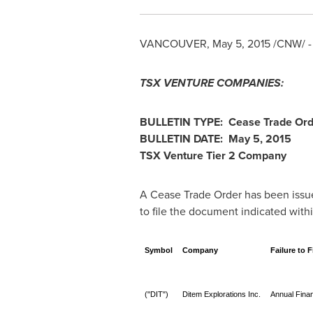
VANCOUVER
,
May 5, 2015
/CNW/ -
TSX VENTURE COMPANIES:
BULLETIN TYPE: Cease Trade Ord
BULLETIN DATE:
May 5, 2015
TSX Venture Tier 2 Company
A Cease Trade Order has been issue
to file the document indicated with
Symbol
Company
Failure to F
("DIT")
Ditem Explorations Inc.
Annual Finan