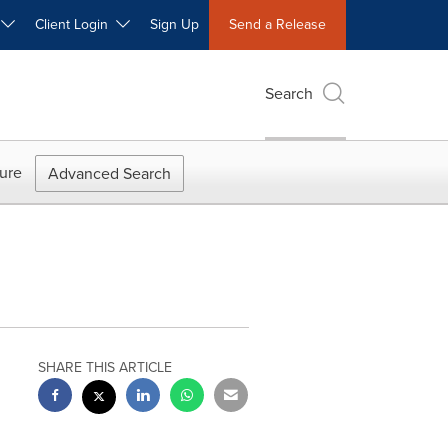
W
Client Login
Sign Up
Send a Release
Search
ure
Advanced Search
SHARE THIS ARTICLE