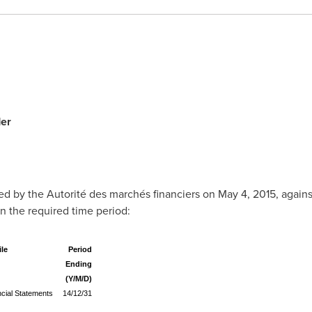
er
d by the Autorité des marchés financiers on
May 4, 2015
, again
in the required time period:
ile
Period
Ending
(Y/M/D)
cial Statements
14/12/31