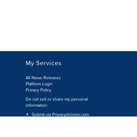
My Services
All News Releases
Platform Login
Privacy Policy
Do not sell or share my personal
information:
Submit via
Privacy@cision.com
Call Privacy toll-free: 877-297-8921
Copyright © 2026 CNW Group Ltd. All