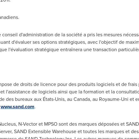
anadiens.
conseil d'administration de la société a pris les mesures nécessa
nuant d'évaluer ses options stratégiques, avec l'objectif de maxim
ue l'évaluation stratégique entraînera une transaction particuliè
pose de droits de licence pour des produits logiciels et de frais
t l'assistance de logiciels ainsi que la formation et la consulta
e des bureaux aux États-Unis, au Canada, au Royaume-Uni et 
u
www.sand.com
.
cleus, N-Vector et MPSO sont des marques déposées et SAND
ver, SAND Extensible Warehouse et toutes les marques et de
ommerce de SAND Technology Inc. Les autres marques de commer