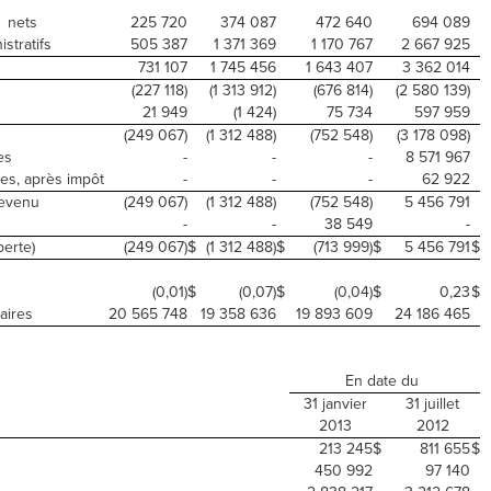
, nets
225 720
374 087
472 640
694 089
stratifs
505 387
1 371 369
1 170 767
2 667 925
731 107
1 745 456
1 643 407
3 362 014
(227 118)
(1 313 912)
(676 814)
(2 580 139)
21 949
(1 424)
75 734
597 959
(249 067)
(1 312 488)
(752 548)
(3 178 098)
es
-
-
-
8 571 967
ées, après impôt
-
-
-
62 922
revenu
(249 067)
(1 312 488)
(752 548)
5 456 791
-
-
38 549
-
perte)
(249 067)
$
(1 312 488)
$
(713 999)
$
5 456 791
$
(0,01)
$
(0,07)
$
(0,04)
$
0,23
$
aires
20 565 748
19 358 636
19 893 609
24 186 465
En date du
31 janvier
31 juillet
2013
2012
213 245
$
811 655
$
450 992
97 140