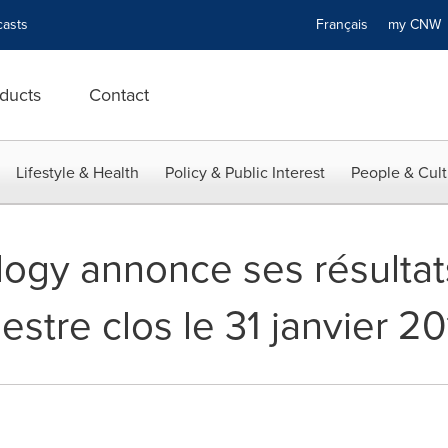
asts
Français
my CN
ducts
Contact
Lifestyle & Health
Policy & Public Interest
People & Cult
ogy annonce ses résultat
stre clos le 31 janvier 20