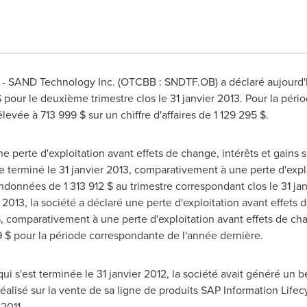
- SAND Technology Inc. (OTCBB : SNDTF.OB) a déclaré aujourd'h
$ pour le deuxième trimestre clos le 31 janvier 2013. Pour la péri
élevée à 713 999 $ sur un chiffre d'affaires de 1 129 295 $.
ne perte d'exploitation avant effets de change, intérêts et gains
e terminé le 31 janvier 2013, comparativement à une perte d'expl
bandonnées de 1 313 912 $ au trimestre correspondant clos le 31 jan
 2013, la société a déclaré une perte d'exploitation avant effets d
 comparativement à une perte d'exploitation avant effets de chan
 $ pour la période correspondante de l'année dernière.
ui s'est terminée le 31 janvier 2012, la société avait généré un b
éalisé sur la vente de sa ligne de produits SAP Information Lif
2011.