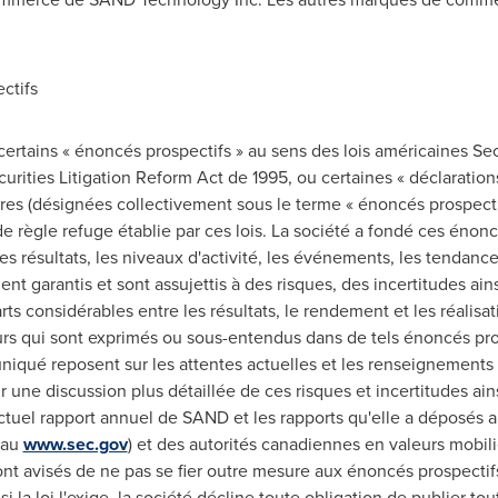
ctifs
tains « énoncés prospectifs » au sens des lois américaines Secu
rities Litigation Reform Act de 1995, ou certaines « déclarations
res (désignées collectivement sous le terme « énoncés prospecti
e règle refuge établie par ces lois. La société a fondé ces énonc
es résultats, les niveaux d'activité, les événements, les tendance
t garantis et sont assujettis à des risques, des incertitudes ain
s considérables entre les résultats, le rendement et les réalisat
turs qui sont exprimés ou sous-entendus dans de tels énoncés pr
iqué reposent sur les attentes actuelles et les renseignements 
une discussion plus détaillée de ces risques et incertitudes ains
ctuel rapport annuel de SAND et les rapports qu'elle a déposés a
 au
www.sec.gov
) et des autorités canadiennes en valeurs mobil
sont avisés de ne pas se fier outre mesure aux énoncés prospectifs
 la loi l'exige, la société décline toute obligation de publier t