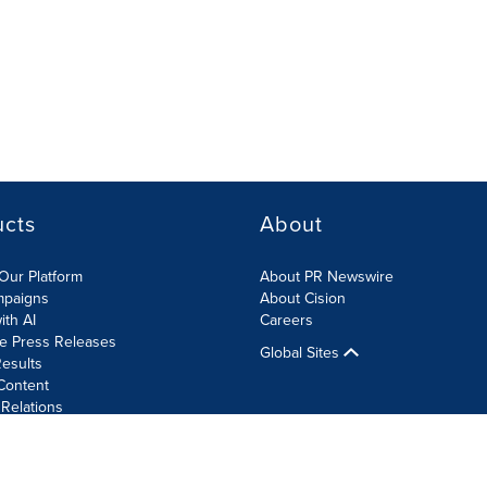
ucts
About
Our Platform
About PR Newswire
mpaigns
About Cision
ith AI
Careers
te Press Releases
Global Sites
esults
Content
 Relations
Cookie Settings
Accessibility Statement