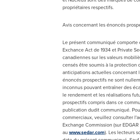
propriétaires respectifs.
Avis concernant les énoncés prospe
Le présent communiqué comporte cer
Exchance Act de 1934 et Private Secu
canadiennes sur les valeurs mobiliè
censés être soumis à la protection d
anticipations actuelles concernant l
énoncés prospectifs ne sont nullemen
inconnus pouvant entraîner des écart
le rendement et les réalisations fu
prospectifs compris dans ce commun
publication dudit communiqué. Pour 
commerciaux, veuillez consulter l'a
Exchange Commission (sur EDGAR
au
www.sedar.com
). Les lecteurs 
date du présent communiqué. Sauf si