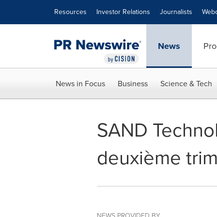
Accessibility Statement
Skip Navigation
Resources
Investor Relations
Journalists
Webc
News
Pro
News in Focus
Business
Science & Tech
SAND Technol
deuxième trime
NEWS PROVIDED BY