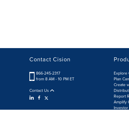
Contact Cision
Prod
866-245-2317
Explore 
from 8 AM - 10 PM ET
Plan Ca
Create w
Contact Us
Distribu
Report R
Amplify 
Investor
Terms of Use
Information Security Policy
Site Map