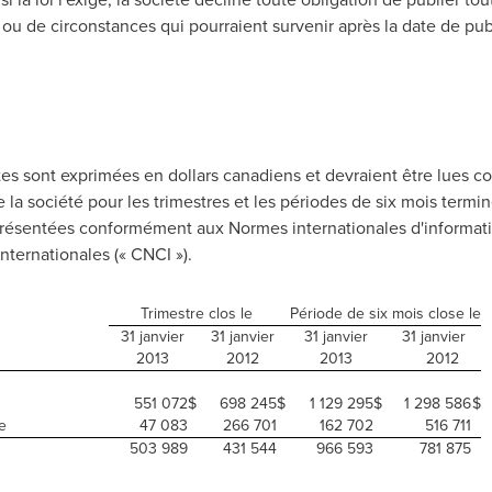
ou de circonstances qui pourraient survenir après la date de publ
tes sont exprimées en dollars canadiens et devraient être lues c
e la société pour les trimestres et les périodes de six mois termin
présentées conformément aux Normes internationales d'information
ternationales (« CNCI »).
Trimestre clos le
Période de six mois close le
31 janvier
31 janvier
31 janvier
31 janvier
2013
2012
2013
2012
551 072
$
698 245
$
1 129 295
$
1 298 586
$
e
47 083
266 701
162 702
516 711
503 989
431 544
966 593
781 875