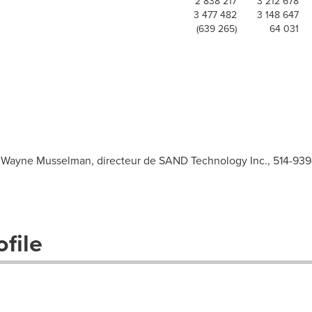
2 838 217
3 212 678
3 477 482
3 148 647
(639 265)
64 031
M. Wayne Musselman, directeur de SAND Technology Inc., 514-93
file