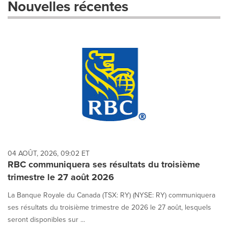
Nouvelles récentes
dropdown
will
cause
content
on
this
page
to
change.
News
listings
will
update
as
each
04 AOÛT, 2026, 09:02 ET
option
RBC communiquera ses résultats du troisième
is
trimestre le 27 août 2026
selected.
La Banque Royale du Canada (TSX: RY) (NYSE: RY) communiquera
ses résultats du troisième trimestre de 2026 le 27 août, lesquels
seront disponibles sur ...