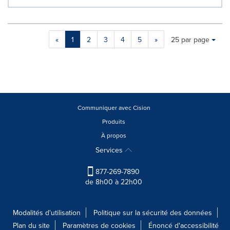
Making
Items per page:
«
1
2
3
4
5
»
25 par page
a
selection
with
these
dropdown
will
cause
Communiquer avec Cision
content
Produits
on
À propos
this
page
Services
to
change.
877-269-7890
News
de 8h00 à 22h00
listings
will
update
Modalités d'utilisation
Politique sur la sécurité des données
as
Plan du site
Paramètres de cookies
Énoncé d'accessibilité
each