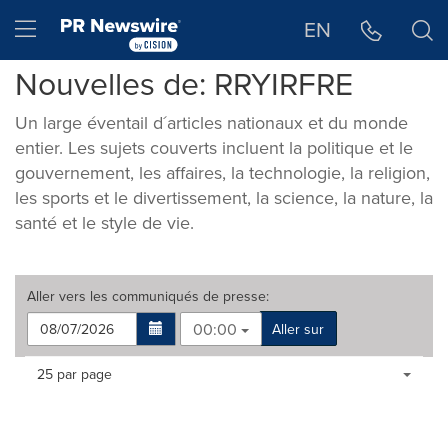
Déclaration d'accessibilité
Sauter la navigation
Hamburger menu
EN
Nouvelles de: RRYIRFRE
Un large éventail d´articles nationaux et du monde
entier. Les sujets couverts incluent la politique et le
gouvernement, les affaires, la technologie, la religion,
les sports et le divertissement, la science, la nature, la
santé et le style de vie.
Aller vers les
communiqués de presse
:
00:00
Aller sur
Making
Items per page:
25 par page
a
selection
with
these