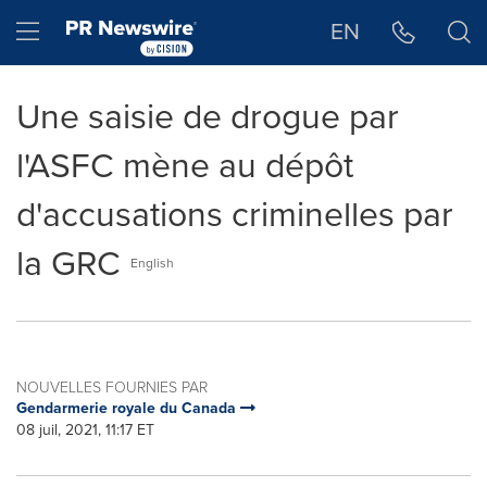
Déclaration d'accessibilité
Sauter la navigation
Hamburger menu
EN
Une saisie de drogue par
l'ASFC mène au dépôt
d'accusations criminelles par
la GRC
English
NOUVELLES FOURNIES PAR
Gendarmerie royale du Canada
08 juil, 2021, 11:17 ET