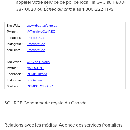
appeler votre service de police local, la GRC au 1-800-
387-0020 ou
Échec au crime
au 1-800-222-TIPS.
Site Web:
www.cbsa-asfc.gc.ca
Twitter :
@FrontiereCanRSO
Facebook :
FrontiereCan
Instagram :
FrontiereCan
YouTube:
FrontiereCan
Site Web :
GRC en Ontario
Twitter :
@GRCONT
Facebook :
RCMP.Ontario
Instagram :
grcOntario
YouTube :
RCMPGRCPOLICE
SOURCE Gendarmerie royale du
Canada
Relations avec les médias, Agence des services frontaliers