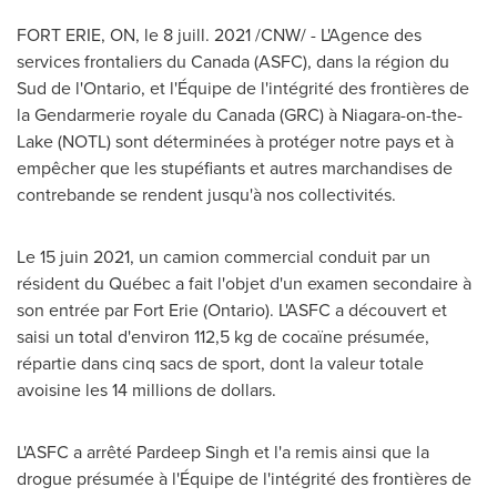
FORT ERIE, ON
, le 8 juill. 2021 /CNW/ - L'Agence des
services frontaliers du
Canada
(ASFC), dans la région du
Sud de
l'
Ontario
, et l'Équipe de l'intégrité des frontières de
la Gendarmerie royale du
Canada
(GRC) à
Niagara-on-the-
Lake
(NOTL) sont déterminées à protéger notre pays et à
empêcher que les stupéfiants et autres marchandises de
contrebande se rendent jusqu'à nos collectivités.
Le 15 juin 2021, un camion commercial conduit par un
résident du Québec a fait l'objet d'un examen secondaire à
son entrée par
Fort Erie
(
Ontario
). L'ASFC a découvert et
saisi un total d'environ 112,5 kg de cocaïne présumée,
répartie dans cinq sacs de sport, dont la valeur totale
avoisine les 14 millions de dollars.
L'ASFC a arrêté
Pardeep Singh
et l'a remis ainsi que la
drogue présumée à l'Équipe de l'intégrité des frontières de