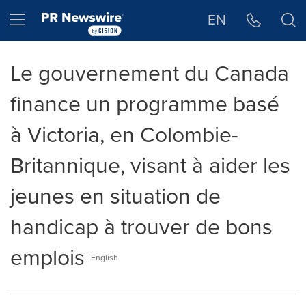
Déclaration d'accessibilité
Sauter la navigation
Hamburger menu
EN
Le gouvernement du Canada
finance un programme basé
à Victoria, en Colombie-
Britannique, visant à aider les
jeunes en situation de
handicap à trouver de bons
emplois
English