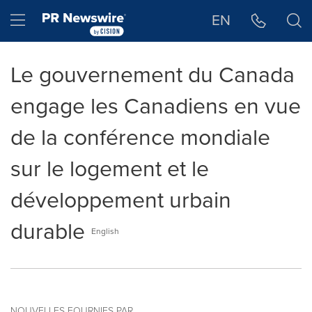
Déclaration d'accessibilité
Sauter la navigation
Hamburger menu
EN
Le gouvernement du Canada
engage les Canadiens en vue
de la conférence mondiale
sur le logement et le
développement urbain
durable
English
NOUVELLES FOURNIES PAR