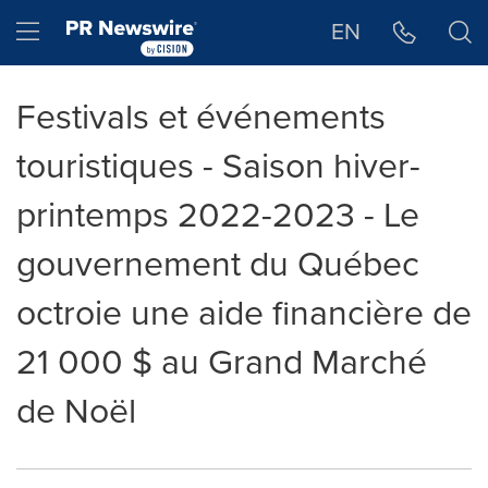
Déclaration d'accessibilité
Sauter la navigation
Hamburger menu
EN
Festivals et événements
touristiques - Saison hiver-
printemps 2022-2023 - Le
gouvernement du Québec
octroie une aide financière de
21 000 $ au Grand Marché
de Noël