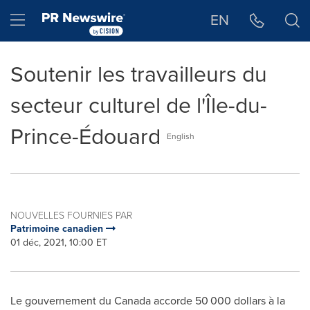
Déclaration d'accessibilité
Sauter la navigation
Hamburger menu
EN
Soutenir les travailleurs du
secteur culturel de l'Île-du-
Prince-Édouard
English
NOUVELLES FOURNIES PAR
Patrimoine canadien
01 déc, 2021, 10:00 ET
Le gouvernement du
Canada
accorde 50 000 dollars à la