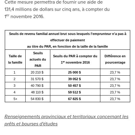
Cette mesure permettra de fournir une aide de
131,4 millions de dollars sur cinq ans, à compter du
er
1
novembre 2016.
Seuils de revenu familial annuel brut sous lesquels l'emprunteur n'a pas à
effectuer de paiement
au titre du PAR, en fonction de la taille de la famille
Seuils
Taille de
Seuils du PAR à compter du
Différence en
actuels du
er
la famille
1
novembre 2016
pourcentage
PAR
1
20 210 $
25 000 $
23,7 %
2
31 570 $
39 052 $
23,7 %
3
40 790 $
50 457 $
23,7 %
4
48 110 $
59 512 $
23,7 %
5+
54 830 $
67 825 $
23,7 %
Renseignements provinciaux et territoriaux concernant les
prêts et bourses d'études