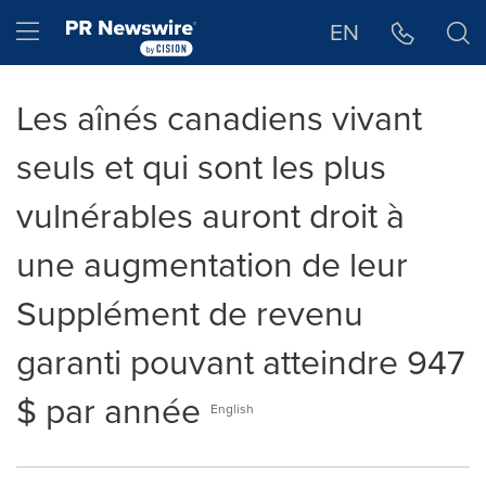
Déclaration d'accessibilité
Sauter la navigation
Hamburger menu
EN
Les aînés canadiens vivant
seuls et qui sont les plus
vulnérables auront droit à
une augmentation de leur
Supplément de revenu
garanti pouvant atteindre 947
$ par année
English