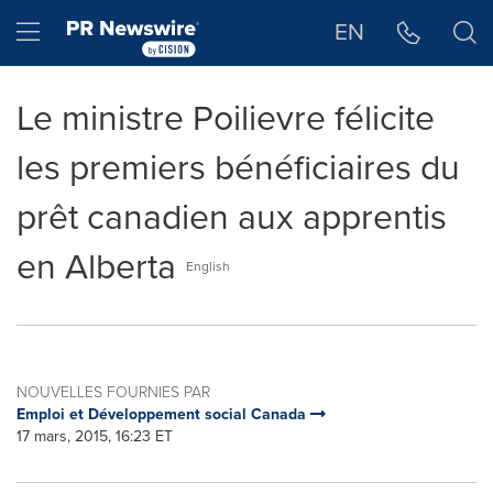
Déclaration d'accessibilité
Sauter la navigation
Hamburger menu
EN
Le ministre Poilievre félicite
les premiers bénéficiaires du
prêt canadien aux apprentis
en Alberta
English
NOUVELLES FOURNIES PAR
Emploi et Développement social Canada
17 mars, 2015, 16:23 ET