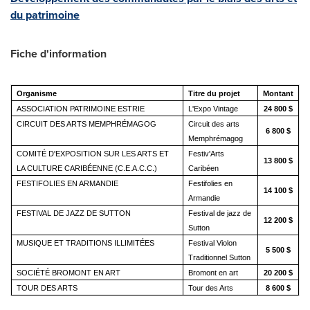
du patrimoine
Fiche d'information
Organisme
Titre du projet
Montant
ASSOCIATION PATRIMOINE ESTRIE
L'Expo Vintage
24 800 $
CIRCUIT DES ARTS MEMPHRÉMAGOG
Circuit des arts
6 800 $
Memphrémagog
COMITÉ D'EXPOSITION SUR LES ARTS ET
Festiv'Arts
13 800 $
LA CULTURE CARIBÉENNE (C.E.A.C.C.)
Caribéen
FESTIFOLIES EN ARMANDIE
Festifolies en
14 100 $
Armandie
FESTIVAL DE JAZZ DE SUTTON
Festival de jazz de
12 200 $
Sutton
MUSIQUE ET TRADITIONS ILLIMITÉES
Festival Violon
5 500 $
Traditionnel Sutton
SOCIÉTÉ BROMONT EN ART
Bromont en art
20 200 $
TOUR DES ARTS
Tour des Arts
8 600 $