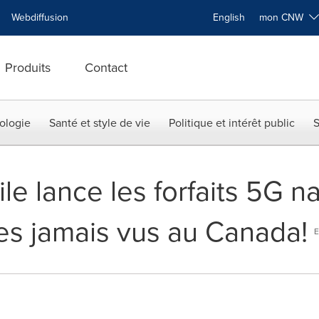
Webdiffusion
English
mon CNW
Produits
Contact
ologie
Santé et style de vie
Politique et intérêt public
S
e lance les forfaits 5G na
es jamais vus au Canada!
E