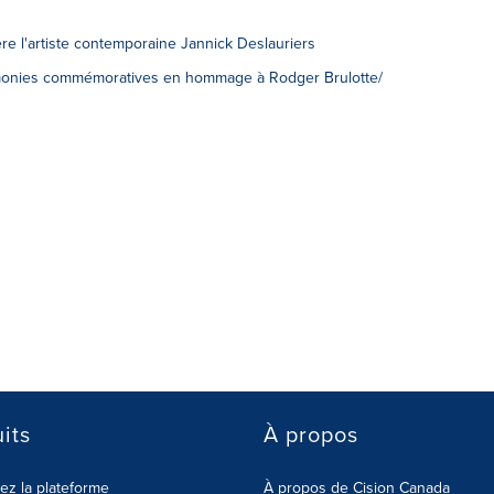
 l'artiste contemporaine Jannick Deslauriers
rémonies commémoratives en hommage à Rodger Brulotte/
its
À propos
z la plateforme
À propos de Cision Canada