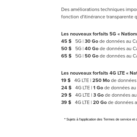
Des améliorations techniques impor
fonction d'itinérance transparente 
Les nouveaux forfaits 5G « Natio
45 $
5G |
30 Go
de données au
C
50 $
5G |
40 Go
de données au
C
65 $
5G |
50 Go
de données au
C
Les nouveaux forfaits 4G LTE « N
19 $
4G LTE |
250 Mo
de données
24 $
4G LTE |
1 Go
de données a
29 $
4G LTE |
3 Go
de données a
39 $
4G LTE |
20 Go
de données 
* Sujets à l'application des Termes de service et