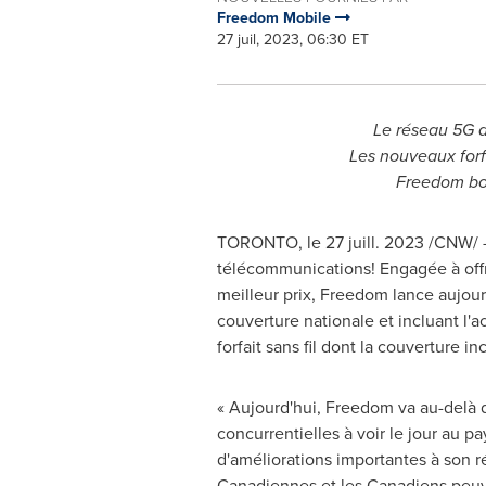
Freedom Mobile
27 juil, 2023, 06:30 ET
Le réseau 5G d
Les nouveaux forf
Freedom bon
TORONTO
,
le 27 juill. 2023
/CNW/ -
télécommunications! Engagée à offr
meilleur prix, Freedom lance aujourd
couverture nationale et incluant l'
forfait sans fil dont la couverture in
« Aujourd'hui, Freedom va au-delà de
concurrentielles à voir le jour au 
d'améliorations importantes à son r
Canadiennes et les Canadiens peuve