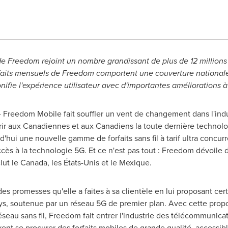
e Freedom rejoint un nombre grandissant de plus de 12 million
aits mensuels de Freedom comportent une couverture nationale
ifie l'expérience utilisateur avec d'importantes améliorations à
 Freedom Mobile fait souffler un vent de changement dans l'ind
ir aux Canadiennes et aux Canadiens la toute dernière technolog
'hui une nouvelle gamme de forfaits sans fil à tarif ultra concurr
accès à la technologie 5G. Et ce n'est pas tout : Freedom dévoil
clut le
Canada
, les États-Unis et le Mexique.
s promesses qu'elle a faites à sa clientèle en lui proposant cert
pays, soutenue par un réseau 5G de premier plan. Avec cette propo
éseau sans fil, Freedom fait entrer l'industrie des télécommunica
nt se procurer des forfaits mobiles de grande qualité, accessibl