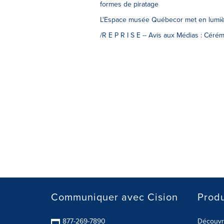
formes de piratage
L'Espace musée Québecor met en lumière
/R E P R I S E -- Avis aux Médias : Cé
Communiquer avec Cision
Produ
877-269-7890
Découvre