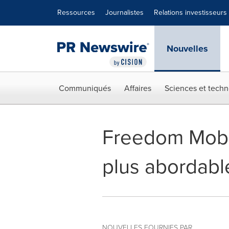
Déclaration d'accessibilité
Sauter la navigation
Ressources
Journalistes
Relations investisseurs
Nouvelles
Communiqués
Affaires
Sciences et techn
Freedom Mobil
plus abordabl
NOUVELLES FOURNIES PAR