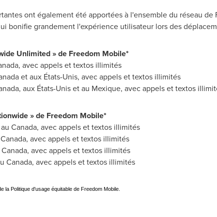
tantes ont également été apportées à l'ensemble du réseau de F
qui bonifie grandement l'expérience utilisateur lors des déplacem
nwide Unlimited » de Freedom Mobile
*
anada
, avec appels et textos illimités
anada
et aux États-Unis, avec appels et textos illimités
anada
, aux États-Unis et au Mexique, avec appels et textos illimi
ationwide » de Freedom Mobile
*
 au
Canada
, avec appels et textos illimités
u
Canada
, avec appels et textos illimités
u
Canada
, avec appels et textos illimités
au
Canada
, avec appels et textos illimités
 de la Politique d'usage équitable de Freedom Mobile.