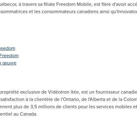
becor, à travers sa filiale Freedom Mobile, est fière d'avoir acc
sommatrices et les consommateurs canadiens ainsi qu'Innovati
Freedom
e Freedom
n œuvre
 propriété exclusive de Vidéotron ltée, est un fournisseur canadi
satisfaction à la clientèle de l'
Ontario
, de l'
Alberta
et de la Colom
ent plus de 3,5 millions de clients pour les services mobiles e
rentiel au
Canada
.