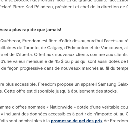
éclaré Pierre Karl Péladeau, président et chef de la direction d
éseau plus rapide que jamais!
Québecor, Freedom est fière d'offrir dès aujourd'hui l'accès au r
olitaines de
Toronto
, de
Calgary
, d'
Edmonton
et de
Vancouver
, a
 et de l'
Alberta
. Offert aux nouveaux clients comme aux clients 
 d'une valeur mensuelle de 45 $ ou plus qui sont aussi dotés de l
 de façon progressive dans de nouveaux marchés au fil du temps
re plus accessible, Freedom propose un appareil Samsung Galaxy
s. Cette offre est disponible jusqu'à épuisement des stocks.
amme d'offres nommée « Nationwide » dotée d'une véritable cou
en y incluant des données accessibles à partir de n'importe où au
aits sont admissibles à la
promesse de gel des prix
de Freedom