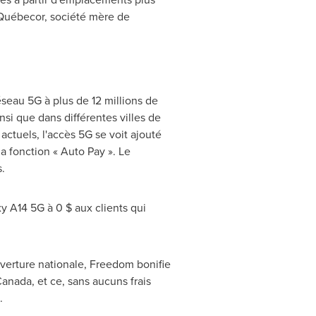
e Québecor, société mère de
éseau 5G à plus de 12 millions de
insi que dans différentes villes de
actuels, l'accès 5G se voit ajouté
a fonction « Auto Pay ». Le
.
 A14 5G à 0 $ aux clients qui
verture nationale, Freedom bonifie
Canada
, et ce, sans aucuns frais
.