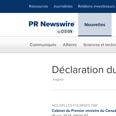
Déclaration d'accessibilité
Sauter la navigation
Ressources
Journalistes
Relations investisseurs
Nouvelles
Communiqués
Affaires
Sciences et techn
Déclaration du
English
NOUVELLES FOURNIES PAR
Cabinet du Premier ministre du Cana
31 oct, 2024, 09:00 ET