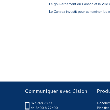
Le gouvernement du Canada et la Ville d
Le Canada investit pour acheminer les 
Communiquer avec Cision
Produ
877-269-7890
Découvre
de 8h00 à 22h00
Planifie