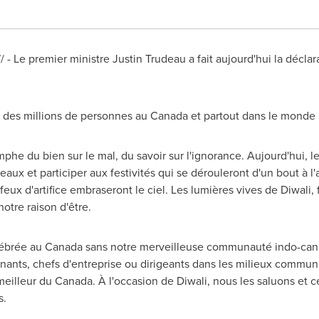
- Le premier ministre Justin Trudeau a fait aujourd'hui la déclar
à des millions de personnes au
Canada
et partout dans le monde 
mphe du bien sur le mal, du savoir sur l'ignorance. Aujourd'hui, le
ux et participer aux festivités qui se dérouleront d'un bout à l'
feux d'artifice embraseront le ciel. Les lumières vives de Diwali,
otre raison d'être.
élébrée au
Canada
sans notre merveilleuse communauté indo-canad
ants, chefs d'entreprise ou dirigeants dans les milieux communa
meilleur du
Canada
. À l'occasion de Diwali, nous les saluons et c
s.