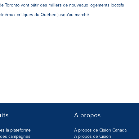
e Toronto vont bâtir des milliers de nouveaux logements locatifs
minéraux critiques du Québec jusqu'au marché
its
À propos
z la plateforme
À propos de Cision Canada
r des campagnes
À propos de Cision