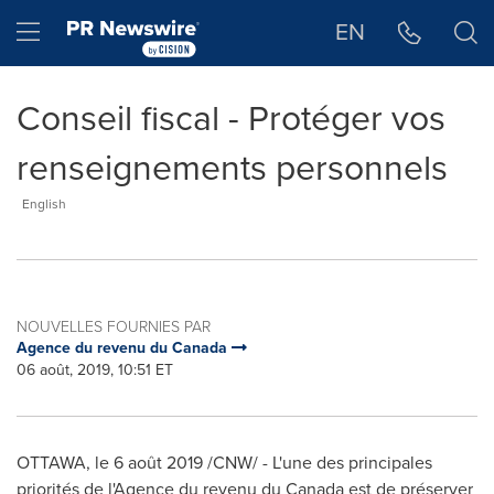
Déclaration d'accessibilité
Sauter la navigation
Hamburger menu
EN
Conseil fiscal - Protéger vos
renseignements personnels
English
NOUVELLES FOURNIES PAR
Agence du revenu du Canada
06 août, 2019, 10:51 ET
OTTAWA
, le 6 août 2019 /CNW/ - L'une des principales
priorités de l'Agence du revenu du
Canada
est de préserver