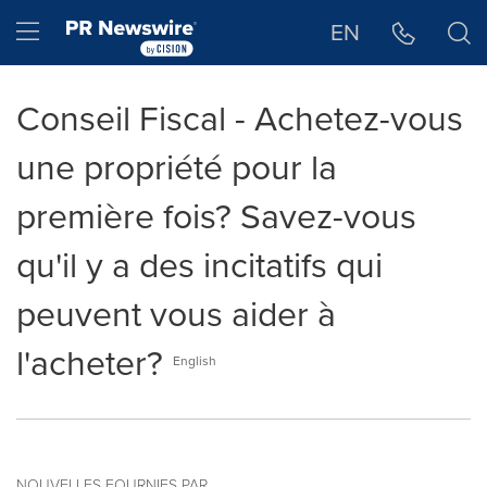
Déclaration d'accessibilité
Sauter la navigation
Hamburger menu
EN
Conseil Fiscal - Achetez-vous
une propriété pour la
première fois? Savez-vous
qu'il y a des incitatifs qui
peuvent vous aider à
l'acheter?
English
NOUVELLES FOURNIES PAR