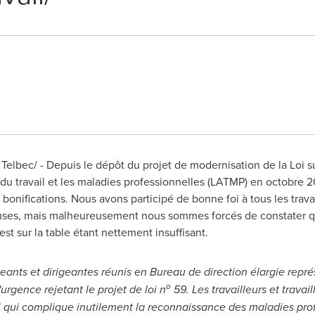
elbec/ - Depuis le dépôt du projet de modernisation de la Loi sur
s du travail et les maladies professionnelles (LATMP) en octobre 
onifications. Nous avons participé de bonne foi à tous les travau
lleuses, mais malheureusement nous sommes forcés de constater q
 est sur la table étant nettement insuffisant.
geants et dirigeantes réunis en Bureau de direction élargie repr
o
'urgence rejetant le projet de loi n
59. Les travailleurs et trava
 qui complique inutilement la reconnaissance des maladies profe