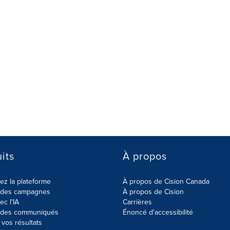
its
À propos
z la plateforme
À propos de Cision Canada
r des campagnes
À propos de Cision
ec l'IA
Carrières
r des communiqués
Énoncé d'accessibilité
vos résultats