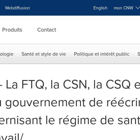
Webdiffusion
English
mon CNW
Produits
Contact
ologie
Santé et style de vie
Politique et intérêt public
S
 -- La FTQ, la CSN, la CSQ 
gouvernement de réécrire
ernisant le régime de san
vail/