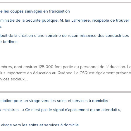
e les coupes sauvages en francisation
ministre de la Sécurité publique, M. Ian Lafrenière, incapable de trouver
s
éjouit de la création d'une semaine de reconnaissance des conductrices
e berlines
res, dont environ 125 000 font partie du personnel de l'éducation. L
a plus importante en éducation au Québec. La CSQ est également présent
ices sociaux,...
estation pour un virage vers les soins et services à domicile/
inistres - « Ce n'est pas le signal d'apaisement qu'on attendait »,
virage vers les soins et services à domicile