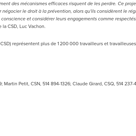
ement des mécanismes efficaces risquent de les perdre. Ce proje
r négocier le droit à la prévention, alors qu'ils considèrent le
conscience et considérer leurs engagements comme respectés. P
de la CSD,
Luc Vachon
.
SD) représentent plus de 1 200 000 travailleurs et travailleuses
; Martin Petit, CSN, 514 894-1326; Claude Girard, CSQ, 514 237-