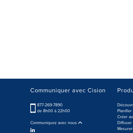
Communiquer avec Cision
Produ
877-269-7890
Découvre
de 8h00 à 22h00
Planifie
Créer av
Communiquez avec nous
Diffuse
Mesurer 