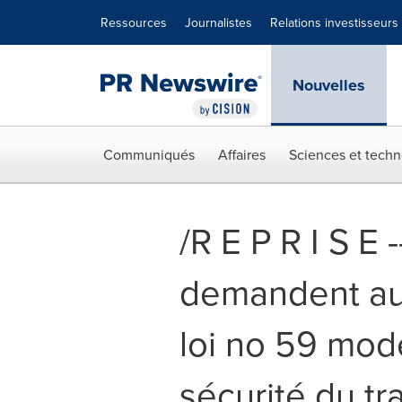
Déclaration d'accessibilité
Sauter la navigation
Ressources
Journalistes
Relations investisseurs
Nouvelles
Communiqués
Affaires
Sciences et techn
/R E P R I S E
demandent au 
loi no 59 mod
sécurité du tra