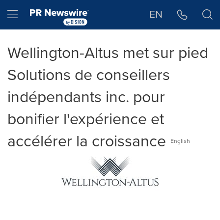
Déclaration d'accessibilité
Sauter la navigation
Hamburger menu
EN
Wellington-Altus met sur pied
Solutions de conseillers
indépendants inc. pour
bonifier l'expérience et
accélérer la croissance
English