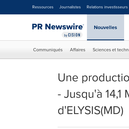
Déclaration d'accessibilité
Sauter la navigation
Ressources
Journalistes
Relations investisseurs
Nouvelles
Communiqués
Affaires
Sciences et techn
Une productio
- Jusqu'à 14,
d'ELYSIS(MD)