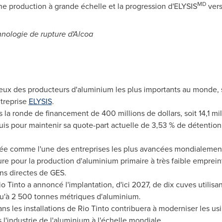
MD
ne production à grande échelle et la progression d'ELYSIS
vers
chnologie de rupture d'Alcoa
 deux des producteurs d'aluminium les plus importants au monde
treprise
ELYSIS
.
a ronde de financement de 400 millions de dollars, soit 14,1 mill
uis pour maintenir sa quote-part actuelle de 3,53 % de détenti
érée comme l'une des entreprises les plus avancées mondialeme
e pour la production d'aluminium primaire à très faible empreint
ns directes de GES.
 Tinto a annoncé l'implantation, d'ici 2027, de dix cuves utilisa
u'à 2 500 tonnes métriques d'aluminium.
ns les installations de Rio Tinto contribuera à moderniser les usin
l'industrie de l'aluminium à l'échelle mondiale.