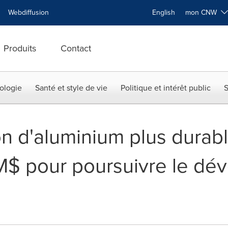
Webdiffusion
English
mon CNW
Produits
Contact
ologie
Santé et style de vie
Politique et intérêt public
S
n d'aluminium plus dura
1 M$ pour poursuivre le d