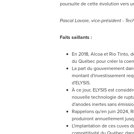
poursuite de cette évolution vers u
Pascal Lavoie
, vice-président - Te
Faits saillants :
En 2018, Alcoa et Rio Tinto,
du Québec pour créer la coen
La part du gouvernement dans l
montant d'investissement req
d'ELYSIS.
À ce jour, ELYSIS est consid
nouvelle technologie de ruptur
d'anodes inertes sans émissio
Rappelons qu'en juin 2024, Rio
produiront annuellement jusq
L'implantation de ces cuves da
compétitivité du Québec dans 