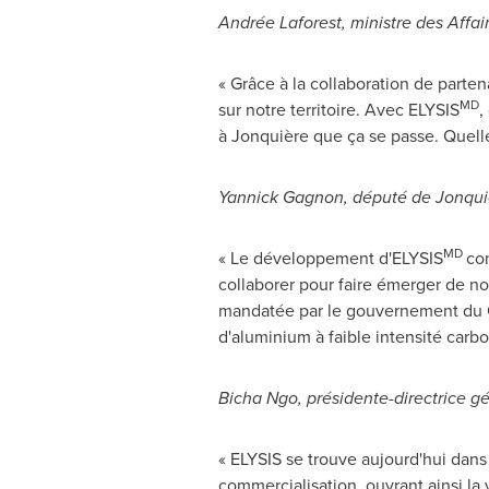
Andrée Laforest, ministre
des Affai
« Grâce à la collaboration de parten
MD
sur notre territoire. Avec ELYSIS
,
à Jonquière que ça se passe. Quelle 
Yannick Gagnon, député de Jonqui
MD
« Le développement d'ELYSIS
con
collaborer pour faire émerger de no
mandatée par le gouvernement du Qu
d'aluminium à faible intensité carbo
Bicha Ngo, présidente-directrice g
« ELYSIS se trouve aujourd'hui dans 
commercialisation, ouvrant ainsi la