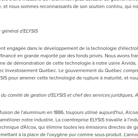
, et nous sommes reconnaissants de son soutien continu, qui n
»
r général d'ELYSIS
ment engagée dans le développement de la technologie d'électrol
t financé en grande majorité par des fonds privés. Nous avons fr
ine de démonstration de cette technologie à notre usine Arvida,
avec Investissement Québec. Le gouvernement du Québec compren
YSIS pour amener cette technologie de rupture à maturité, et no
 du comité de gestion d'ELYSIS et chef des services juridiques, 
fusion de l'aluminium en 1886, toujours utilisé aujourd'hui, Alco
méliorer notre industrie. La coentreprise ELYSIS travaille à l'ind
chnique d'Alcoa, qui élimine toutes les émissions directes de gaz
émettant à la place de l'oxygène pur comme sous-produit. L'annon