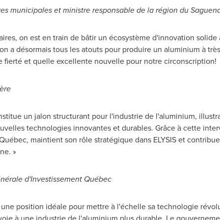
res municipales et ministre responsable de la région du Saguen
aires, on est en train de bâtir un écosystème d'innovation solide 
 on a désormais tous les atouts pour produire un aluminium à très
fierté et quelle excellente nouvelle pour notre circonscription!
ère
stitue un jalon structurant pour l'industrie de l'aluminium, illust
uvelles technologies innovantes et durables. Grâce à cette inte
ébec, maintient son rôle stratégique dans ELYSIS et contribue 
ne. »
énérale d'Investissement Québec
une position idéale pour mettre à l'échelle sa technologie révolu
 voie à une industrie de l'aluminium plus durable. Le gouvernemen