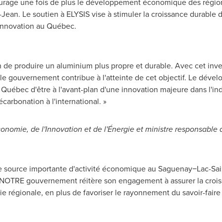
ge une fois de plus le développement économique des régions 
Jean. Le soutien à ELYSIS vise à stimuler la croissance durable 
l'innovation au Québec.
on de produire un aluminium plus propre et durable. Avec cet in
, le gouvernement contribue à l'atteinte de cet objectif. Le déve
Québec d'être à l'avant-plan d'une innovation majeure dans l'ind
carbonation à l'international. »
'Économie, de l'Innovation et de l'Énergie et ministre responsa
ne source importante d'activité économique au Saguenay−Lac-Sai
OTRE gouvernement réitère son engagement à assurer la croiss
ie régionale, en plus de favoriser le rayonnement du savoir-faire