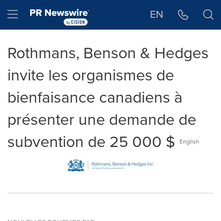
Déclaration d'accessibilité
Sauter la navigation
Hamburger menu
EN
Rothmans, Benson & Hedges
invite les organismes de
bienfaisance canadiens à
présenter une demande de
subvention de 25 000 $
English