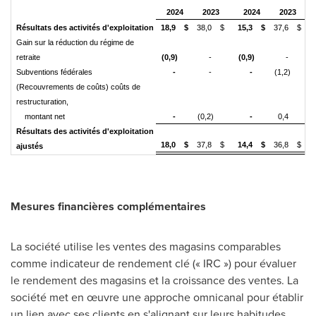
2024
2023
2024
2023
Résultats des activités d'exploitation
18,9
$
38,0
$
15,3
$
37,6
$
Gain sur la réduction du régime de
retraite
(0,9)
-
(0,9)
-
Subventions fédérales
-
-
-
(1,2)
(Recouvrements de coûts) coûts de
restructuration,
montant net
-
(0,2)
-
0,4
Résultats des activités d'exploitation
18,0
$
37,8
$
14,4
$
36,8
$
ajustés
Mesures financières complémentaires
La société utilise les ventes des magasins comparables
comme indicateur de rendement clé (« IRC ») pour évaluer
le rendement des magasins et la croissance des ventes. La
société met en œuvre une approche omnicanal pour établir
un lien avec ses clients en s'alignant sur leurs habitudes