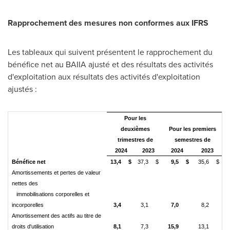
Rapprochement des mesures non conformes aux IFRS
Les tableaux qui suivent présentent le rapprochement du
bénéfice net au BAIIA ajusté et des résultats des activités
d'exploitation aux résultats des activités d'exploitation
ajustés :
Pour les
deuxièmes
Pour les premiers
trimestres de
semestres de
2024
2023
2024
2023
Bénéfice net
13,4
$
37,3
$
9,5
$
35,6
$
Amortissements et pertes de valeur
nettes des
immobilisations corporelles et
incorporelles
3,4
3,1
7,0
8,2
Amortissement des actifs au titre de
droits d'utilisation
8,1
7,3
15,9
13,1