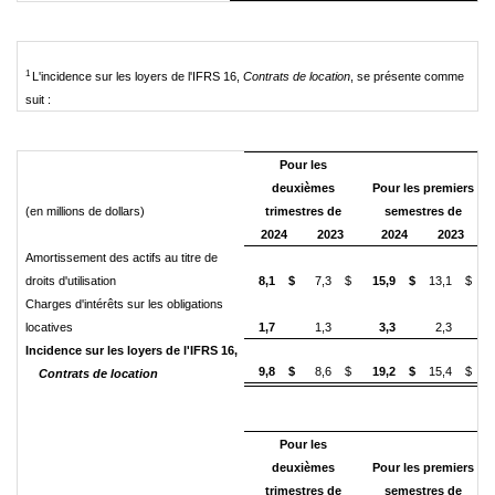
1
L'incidence sur les loyers de l'IFRS 16,
Contrats de location
, se présente comme
suit :
Pour les
deuxièmes
Pour les premiers
(
en millions de dollars)
trimestres de
semestres de
2024
2023
2024
2023
Amortissement des actifs au titre de
droits d'utilisation
8,1
$
7,3
$
15,9
$
13,1
$
Charges d'intérêts sur les obligations
locatives
1,7
1,3
3,3
2,3
Incidence sur les loyers de l'IFRS 16,
9,8
$
8,6
$
19,2
$
15,4
$
Contrats de location
Pour les
deuxièmes
Pour les premiers
trimestres de
semestres de