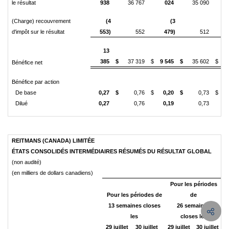
le résultat
938
36 767
024
35 090
(Charge) recouvrement
(4
(3
d'impôt sur le résultat
553)
552
479)
512
13
385
$
37 319
$
9 545
$
35 602
$
Bénéfice net
Bénéfice par action
De base
0,27
$
0,76
$
0,20
$
0,73
$
Dilué
0,27
0,76
0,19
0,73
REITMANS (CANADA) LIMITÉE
ÉTATS CONSOLIDÉS INTERMÉDIAIRES RÉSUMÉS DU RÉSULTAT GLOBAL
(non audité)
(en milliers de dollars canadiens)
Pour les périodes
Pour les périodes de
de
13 semaines closes
26 semaines
les
closes les
29 juillet
30 juillet
29 juillet
30 juillet