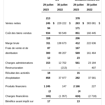
29 juillet
30 juillet
29 juillet
30 juillet
2023
2022
2023
2022
213
378
Ventes nettes
245
$
229 222
$
263
$
383 081
$
94
171
Coût des biens vendus
934
90 549
851
160 445
118
206
Marge brute
311
138 673
412
222 636
Frais de vente et de
87
167
distribution
300
88 207
569
161 464
12
23
Charges administratives
153
12 702
561
23 184
Restructuration
-
(213)
-
407
Résultat des activités
18
15
d'exploitation
858
37 977
282
37 581
Produits financiers
1 245
147
2 166
227
(2
(4
Charges financières
165)
(1 357)
424)
(2 718)
Bénéfice avant impôt sur
17
13