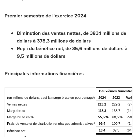
Premier semestre de l'exercice 2024
Diminution des ventes nettes, de 383,1 millions de
dollars à 378,3 millions de dollars
Repli du bénéfice net, de 35,6 millions de dollars à
9,5 millions de dollars
Principales informations financières
Deuxièmes
trimestres 
(en millions de dollars, sauf la marge brute en pourcentage)
2024
2023
Variat
Ventes nettes
213,2
229,2
(7,0)
Marge brute
118,3
138,7
(14,7)
Marge brute en %
55,5 %
60,5 %
-500 
2
Frais de vente et de distribution et charges administratives
99,4
100,7
(1,3)
13,4
37,3
(64,1)
Bénéfice net