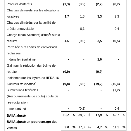
Produits d'intérêts
(1,3)
(0,2)
(2,2)
(0,2)
Charges d'intérêts sur les obligations
locatives
1,7
1,3
3,3
2,3
Charges d'intérêts sur la facilité de
crédit renouvelable
-
0,1
-
0,4
Charge (recouvrement) d'impôt sur le
résultat
4,6
(0,5)
3,5
(0,5)
Perte liée aux écarts de conversion
reclassés
dans le résultat net
-
-
1,0
-
Gain sur la réduction du régime de
retraite
(0,9)
-
(0,9)
-
Incidence sur les loyers de l'IFRS 16,
1
Contrats de location
(9,8)
(8,6)
(19,2)
(15,4)
Subventions fédérales
-
-
-
(1,2)
(Recouvrements de coûts) coûts de
restructuration,
montant net
-
(0,2)
-
0,4
19,2
$
39,6
$
17,9
$
42,7
$
BAIIA ajusté
BAIIA ajusté en pourcentage des
9,0
%
17,3
%
4,7
%
11,1
%
ventes