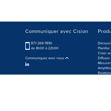
Communiquer avec Cision
Produ
877-269-7890
Découvre
de 8h00 à 22h00
Planifie
Créer av
Communiquez avec nous
Diffuse
Mesurer 
Amplifie
Relation
Modalités d'utilisation
Politique sur la sécurité des 