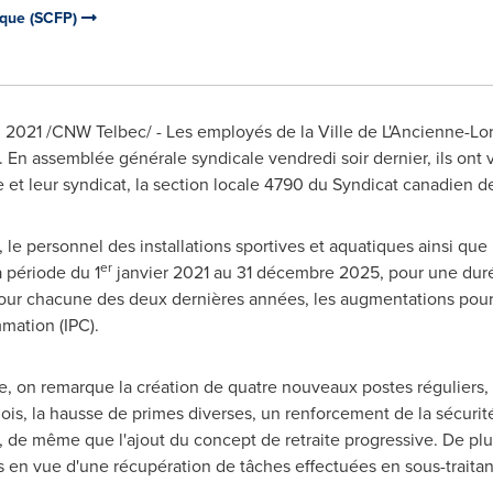
ique (SCFP)
. 2021
/CNW Telbec/ - Les employés de la Ville de L'
Ancienne-Lor
. En assemblée générale syndicale vendredi soir dernier, ils ont 
e et leur syndicat, la section locale 4790 du Syndicat canadien d
e personnel des installations sportives et aquatiques ainsi que l
er
a période du 1
janvier 2021 au 31 décembre 2025, pour une dur
. Pour chacune des deux dernières années, les augmentations pour
mmation (IPC).
te, on remarque la création de quatre nouveaux postes réguliers,
plois, la hausse de primes diverses, un renforcement de la sécuri
l, de même que l'ajout du concept de retraite progressive. De plu
s en vue d'une récupération de tâches effectuées en sous-traita