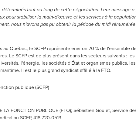
t déterminés tout au long de cette négociation. Leur message a
x pour stabiliser la main-d'œuvre et les services à la populati
ent, nous n'avons pas pu obtenir la période du midi rémunérée 
 au Québec, le SCFP représente environ 70 % de l'ensemble d
. Le SCFP est de plus présent dans les secteurs suivants : les af
ersités, l'énergie, les sociétés d'État et organismes publics, les 
maritime. Il est le plus grand syndicat affilié à la FTQ.
nction publique (SCFP)
A FONCTION PUBLIQUE (FTQ); Sébastien Goulet, Service des
yndical au SCFP, 418 720-0513