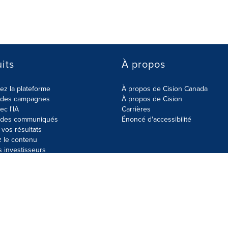
its
À propos
z la plateforme
À propos de Cision Canada
r des campagnes
À propos de Cision
ec l'IA
Carrières
r des communiqués
Énoncé d'accessibilité
vos résultats
z le contenu
s investisseurs
données
Plan du site
Paramètres de cookies
Énoncé d'accessibilit