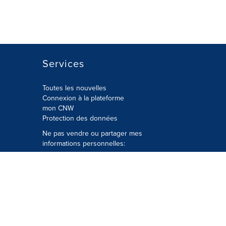
Services
Toutes les nouvelles
Connexion à la plateforme
mon CNW
Protection des données
Ne pas vendre ou partager mes
informations personnelles:
Soumettre à
Privacy@cision.com
Appelez gratuitement notre
département de la protection de la vie
privée: 877-297-8921
é
© Groupe CNW Ltée 2026 Tous droits
réservés. Une société Cision.