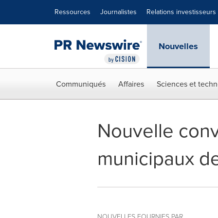
Déclaration d'accessibilité
Sauter la navigation
Ressources
Journalistes
Relations investisseurs
Nouvelles
Communiqués
Affaires
Sciences et techn
Nouvelle conv
municipaux de
NOUVELLES FOURNIES PAR