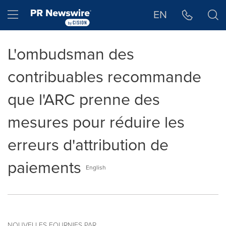
Déclaration d'accessibilité
Sauter la navigation
Hamburger menu
EN
L'ombudsman des
contribuables recommande
que l'ARC prenne des
mesures pour réduire les
erreurs d'attribution de
paiements
English
NOUVELLES FOURNIES PAR