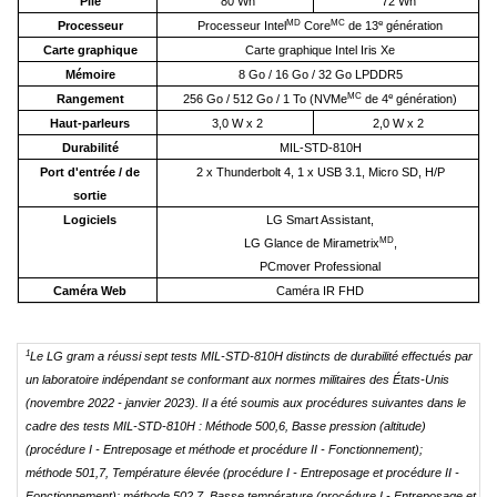
Pile
80 Wh
72 Wh
MD
MC
e
Processeur
Processeur Intel
Core
de 13
génération
Carte graphique
Carte graphique Intel Iris Xe
Mémoire
8 Go / 16 Go / 32 Go LPDDR5
MC
e
Rangement
256 Go / 512 Go / 1 To (NVMe
de 4
génération)
Haut-parleurs
3,0 W x 2
2,0 W x 2
Durabilité
MIL-STD-810H
Port d'entrée / de
2 x Thunderbolt 4, 1 x USB 3.1, Micro SD, H/P
sortie
Logiciels
LG Smart Assistant,
MD
LG Glance de Mirametrix
,
PCmover Professional
Caméra Web
Caméra IR FHD
1
Le LG gram a réussi sept tests MIL-STD-810H distincts de durabilité effectués par
un laboratoire indépendant se conformant aux normes militaires des États-Unis
(novembre 2022 - janvier 2023). Il a été soumis aux procédures suivantes dans le
cadre des tests MIL-STD-810H : Méthode 500,6, Basse pression (altitude)
(procédure I - Entreposage et méthode et procédure II - Fonctionnement);
méthode 501,7, Température élevée (procédure I - Entreposage et procédure II -
Fonctionnement); méthode 502,7, Basse température (procédure I - Entreposage et