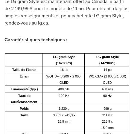
Le LG gram Style est maintenant offert au
Canada
, à partir
de 2 199,99 $ pour le modèle de 14 po. Pour obtenir de plus
amples renseignements et pour acheter le LG gram Style,
rendez-vous au lg.ca.
Caractéristiques techniques :
LG gram Style
LG gram Style
(16Z90RS)
(14Z90RS)
Taille de l'écran
16 po
14 po
Écran
WQHD+ (3 200 x 2 000)
WQXGA+ (2 880 x 1 800)
OLED
OLED
Luminosité (typ.)
400 nits
400 nits
Taux de
120 Hz
90 Hz
rafraîchissement
Poids
1 230 g
999 g
Taille
355,1 x 241,3 x
311,6 x
15,9 mm
213,9 x
15,9 mm