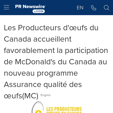
Déclaration d'accessibilité
Sauter la navigation
Hamburger menu
EN
Les Producteurs d'œufs du
Canada accueillent
favorablement la participation
de McDonald's du Canada au
nouveau programme
Assurance qualité des
œufs(MC)
English