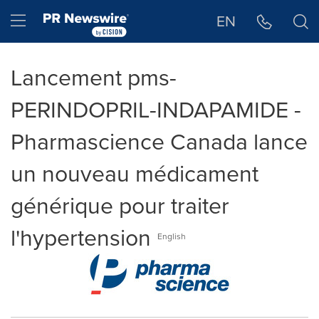
Déclaration d'accessibilité
Sauter la navigation
Hamburger menu
EN
Lancement pms-
PERINDOPRIL-INDAPAMIDE -
Pharmascience Canada lance
un nouveau médicament
générique pour traiter
l'hypertension
English