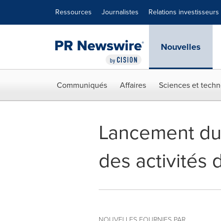
Déclaration d'accessibilité
Sauter la navigation
Ressources
Journalistes
Relations investisseurs
Nouvelles
Communiqués
Affaires
Sciences et techn
Lancement du 
des activités 
NOUVELLES FOURNIES PAR