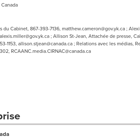
s Canada
 du Cabinet, 867-393-7136,
matthew.cameron@gov.yk.ca
; Alex
alexis.miller@gov.yk.ca
; Allison St-Jean, Attachée de presse, Ca
953-1153,
allison.stjean@canada.ca
; Relations avec les médias, 
2302,
RCAANC.media.CIRNAC@canada.ca
prise
nada