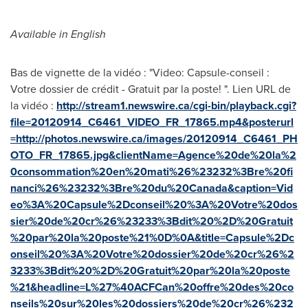
Available in English
Bas de vignette de la vidéo : "Video: Capsule-conseil :
Votre dossier de crédit - Gratuit par la poste! ". Lien URL de
la vidéo :
http://stream1.newswire.ca/cgi-bin/playback.cgi?
file=20120914_C6461_VIDEO_FR_17865.mp4&posterurl
=http://photos.newswire.ca/images/20120914_C6461_PH
OTO_FR_17865.jpg&clientName=Agence%20de%20la%2
0consommation%20en%20mati%26%23232%3Bre%20fi
nanci%26%23232%3Bre%20du%20Canada&caption=Vid
eo%3A%20Capsule%2Dconseil%20%3A%20Votre%20dos
sier%20de%20cr%26%23233%3Bdit%20%2D%20Gratuit
%20par%20la%20poste%21%0D%0A&title=Capsule%2Dc
onseil%20%3A%20Votre%20dossier%20de%20cr%26%2
3233%3Bdit%20%2D%20Gratuit%20par%20la%20poste
%21&headline=L%27%40ACFCan%20offre%20des%20co
nseils%20sur%20les%20dossiers%20de%20cr%26%232