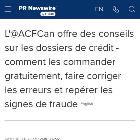
Déclaration d'accessibilité
Sauter la navigation
Hamburger menu
EN
L'@ACFCan offre des conseils
sur les dossiers de crédit -
comment les commander
gratuitement, faire corriger
les erreurs et repérer les
signes de fraude
English
NOUVELLES FOURNIES PAR