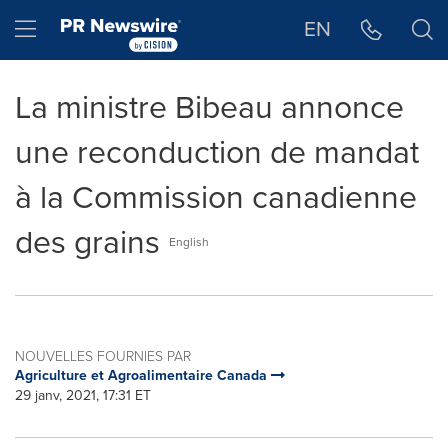
Déclaration d'accessibilité
Sauter la navigation
Hamburger menu
EN
La ministre Bibeau annonce
une reconduction de mandat
à la Commission canadienne
des grains
English
NOUVELLES FOURNIES PAR
Agriculture et Agroalimentaire Canada
29 janv, 2021, 17:31 ET