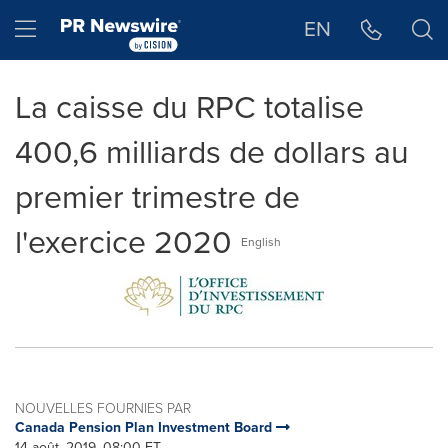
Déclaration d'accessibilité
Sauter la navigation
Hamburger menu
EN
La caisse du RPC totalise
400,6 milliards de dollars au
premier trimestre de
l'exercice 2020
English
NOUVELLES FOURNIES PAR
Canada Pension Plan Investment Board
14 août, 2019, 08:00 ET