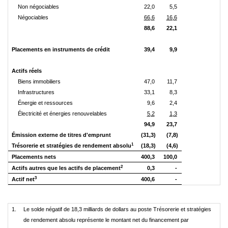
Non négociables
22,0
5,5
Négociables
66,6
16,6
88,6
22,1
Placements en instruments de crédit
39,4
9,9
Actifs réels
Biens immobiliers
47,0
11,7
Infrastructures
33,1
8,3
Énergie et ressources
9,6
2,4
Électricité et énergies renouvelables
5,2
1,3
94,9
23,7
Émission externe de titres d'emprunt
(31,3)
(7,8)
1
Trésorerie et stratégies de rendement absolu
(18,3)
(4,6)
Placements nets
400,3
100,0
2
Actifs autres que les actifs de placement
0,3
-
3
Actif net
400,6
-
1.
Le solde négatif de 18,3 milliards de dollars au poste Trésorerie et stratégies
de rendement absolu représente le montant net du financement par