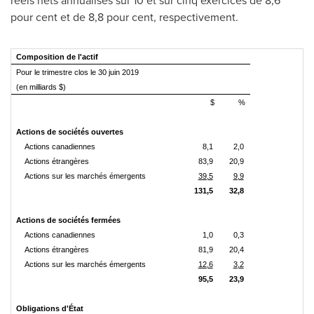
réels nets annualisés sur 10 et sur cinq exercices de 8,6
pour cent et de 8,8 pour cent, respectivement.
Composition de l'actif
Pour le trimestre clos le 30 juin 2019
(en milliards $)
$
%
Actions de sociétés ouvertes
Actions canadiennes
8,1
2,0
Actions étrangères
83,9
20,9
Actions sur les marchés émergents
39,5
9,9
131,5
32,8
Actions de sociétés fermées
Actions canadiennes
1,0
0,3
Actions étrangères
81,9
20,4
Actions sur les marchés émergents
12,6
3,2
95,5
23,9
Obligations d'État