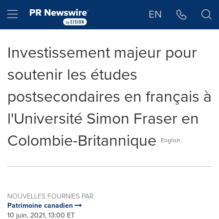
Déclaration d'accessibilité
Sauter la navigation
Hamburger menu
EN
Investissement majeur pour
soutenir les études
postsecondaires en français à
l'Université Simon Fraser en
Colombie-Britannique
English
NOUVELLES FOURNIES PAR
Patrimoine canadien
10 juin, 2021, 13:00 ET