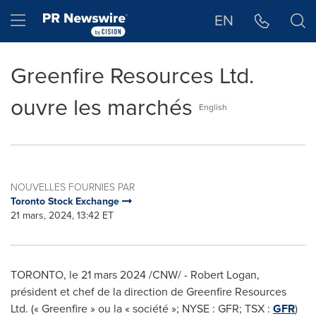
Déclaration d'accessibilité
Sauter la navigation
Hamburger menu
EN
Greenfire Resources Ltd.
ouvre les marchés
English
NOUVELLES FOURNIES PAR
Toronto Stock Exchange
21 mars, 2024, 13:42 ET
TORONTO
,
le 21 mars 2024
/CNW/ -
Robert Logan
,
président et chef de la direction de Greenfire Resources
Ltd. (« Greenfire » ou la « société »; NYSE : GFR; TSX :
GFR
)