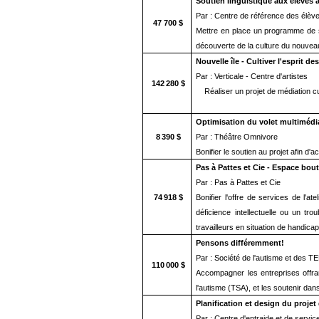
Soutien linguistique aux élèves a
Par : Centre de référence des élève
47 700 $
Mettre en place un programme de sou
découverte de la culture du nouveau 
Nouvelle île - Cultiver l'esprit des
Par : Verticale - Centre d'artistes
142 280 $
Réaliser un projet de médiation 
Optimisation du volet multimédia
8 390 $
Par : Théâtre Omnivore
Bonifier le soutien au projet afin d'
Pas à Pattes et Cie - Espace bou
Par : Pas à Pattes et Cie
74 918 $
Bonifier l'offre de services de l'a
déficience intellectuelle ou un t
travailleurs en situation de handicap
Pensons différemment!
Par : Société de l'autisme et des T
110 000 $
Accompagner les entreprises offrant
l'autisme (TSA), et les soutenir d
Planification et design du projet
Par : Centre d'entraide et de serv