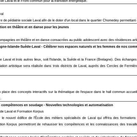
 de Laval et le Front commun pour la transition énergétique.
val
tre de pédiatrie sociale Laval afin de le doter d'un local dans le quartier Chomedey permettan
ation en théâtre et en danse pour les jeunes
 compagnies en théâtre et en danse consacrées au public adolescent avec des résidences arti
agne-Islande-Suède-Laval - Célébrer nos espaces naturels et les femmes de nos co
e Laval et trois autres lieux, soit l'Islande, la Suède et la France (Bretagne). Des échanges
ation artistique sera réalisée dans trois districts de Laval, auprès des Cercles de Ferm
 place des concepts interactifs sur la thématique de l'espace dans le hall commun accuei
.
s compétences en soudage - Nouvelles technologies et automatisation
s de Laval et Formation Korpus
le nouvel édifice de l'École des métiers spécialisés de Laval qui offrira des formations
mation Korpus permettront de rehausser les compétences et les connaissances des travail