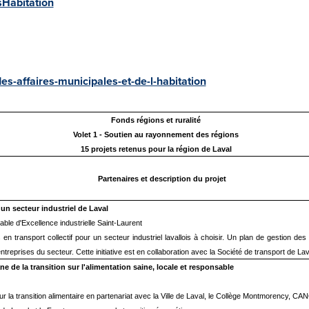
Habitation
s-affaires-municipales-et-de-l-habitation
Fonds régions et ruralité
Volet 1 - Soutien au rayonnement des régions
15 projets retenus pour la région de Laval
Partenaires et description du projet
 un secteur industriel de Laval
able d'Excellence industrielle Saint-Laurent
en transport collectif pour un secteur industriel lavallois à choisir. Un plan de gestion d
treprises du secteur. Cette initiative est en collaboration avec la Société de transport de L
ane de la transition sur l'alimentation saine, locale et responsable
 sur la transition alimentaire en partenariat avec la Ville de Laval, le Collège Montmorency, 