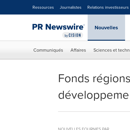
Déclaration d'accessibilité
Sauter la navigation
Ressources
Journalistes
Relations investisseurs
Nouvelles
Communiqués
Affaires
Sciences et techn
Fonds régions 
développement
NOUVELLES FOURNIES PAR