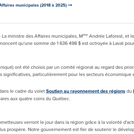
 Affaires municipales (2018 à 2025)
me
La ministre des Affaires municipales, M
Andrée Laforest, et le
annoncent qu'une somme de 1 636 498 $ est octroyée à
Laval
pour 
uniqué) ont été choisis par un comité régional au regard des pr
s significatives, particulièrement pour les secteurs économique e
dans le cadre du volet
Soutien au rayonnement des régions
du
phares aux quatre coins du Québec.
rometteuses verront le jour dans la région grâce à la volonté d'act
lus prospère. Notre gouvernement est fier de soutenir le déve