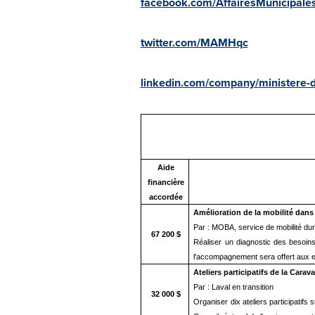
facebook.com/AffairesMunicipales
twitter.com/MAMHqc
linkedin.com/company/ministere-de
Aide
financière
accordée
Amélioration de la mobilité dans
Par : MOBA, service de mobilité dur
67 200 $
Réaliser un diagnostic des besoins 
l'accompagnement sera offert aux en
Ateliers participatifs de la Carav
Par : Laval en transition
32 000 $
Organiser dix ateliers participatifs