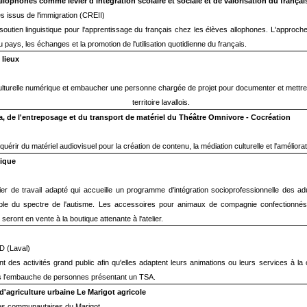
llophones comme levier d'intégration scolaire et sociale et de valorisation du françai
s issus de l'immigration (CREII)
tien linguistique pour l'apprentissage du français chez les élèves allophones. L'approche u
pays, les échanges et la promotion de l'utilisation quotidienne du français.
 lieux
culturelle numérique et embaucher une personne chargée de projet pour documenter et mettre 
territoire lavallois.
, de l'entreposage et du transport de matériel du Théâtre Omnivore - Cocréation
acquérir du matériel audiovisuel pour la création de contenu, la médiation culturelle et l'amélior
tique
telier de travail adapté qui accueille un programme d'intégration socioprofessionnelle des 
rouble du spectre de l'autisme. Les accessoires pour animaux de compagnie confectionnés 
 seront en vente à la boutique attenante à l'atelier.
ED (Laval)
 des activités grand public afin qu'elles adaptent leurs animations ou leurs services à la 
ans l'embauche de personnes présentant un TSA.
 d'agriculture urbaine Le Marigot agricole
ices communautaires du Marigot