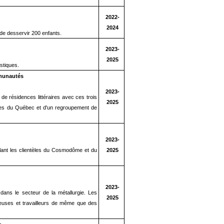
2022-
2024
t de desservir 200 enfants.
2023-
2025
stiques.
mmunautés
2023-
 de résidences littéraires avec ces trois
2025
ières du Québec et d'un regroupement de
2023-
llant les clientèles du Cosmodôme et du
2025
2023-
 dans le secteur de la métallurgie. Les
2025
leuses et travailleurs de même que des