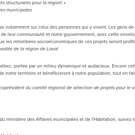
ets structurants pour la région! »
res municipales
ose notamment sur celui des personnes qui y vivent. Les gens de
ein de leur communauté et notre gouvernement, avec cette envelo
 que les retombées socioéconomiques de ces projets seront profita
nsable de la région de
Laval
uébec, portée par un milieu dynamique et audacieux. Encore cett
e notre territoire et bénéficieront à notre population, tout en fa
coprésident du comité régional de sélection de projets pour le
é
s du ministère des Affaires municipales et de l'Habitation, suivez