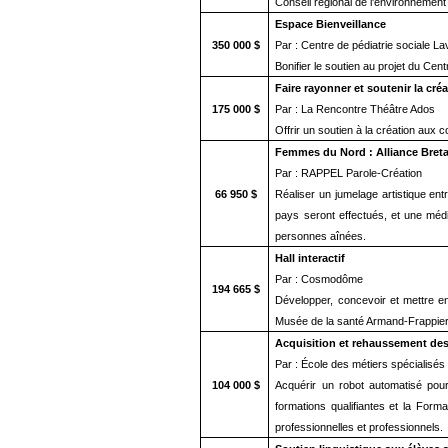
Conseil régional de l'environnement
Espace Bienveillance
350 000 $
Par : Centre de pédiatrie sociale La
Bonifier le soutien au projet du Cen
Faire rayonner et soutenir la cré
175 000 $
Par : La Rencontre Théâtre Ados
Offrir un soutien à la création aux
Femmes du Nord : Alliance Bret
Par : RAPPEL Parole-Création
66 950 $
Réaliser un jumelage artistique entr
pays seront effectués, et une médi
personnes aînées.
Hall interactif
Par : Cosmodôme
194 665 $
Développer, concevoir et mettre en
Musée de la santé Armand-Frappier
Acquisition et rehaussement de
Par : École des métiers spécialisé
104 000 $
Acquérir un robot automatisé pour 
formations qualifiantes et la For
professionnelles et professionnels.