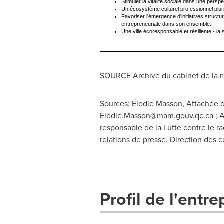
Stimuler la vitalité sociale dans une perspe
Un écosystème culturel professionnel pluri
Favoriser l'émergence d'initiatives structu
entrepreneuriale dans son ensemble.
Une ville écoresponsable et résiliente - la 
SOURCE Archive du cabinet de la mi
Sources: Élodie Masson, Attachée de
Elodie.Masson@mam.gouv.qc.ca
; A
responsable de la Lutte contre le r
relations de presse, Direction des 
Profil de l'entre