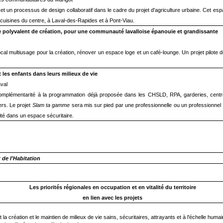
t un processus de design collaboratif dans le cadre du projet d'agriculture urbaine. Cet es
s cuisines du centre, à Laval-des-Rapides et à Pont-Viau.
ce polyvalent de création, pour une communauté lavalloise épanouie et grandissante
al multiusage pour la création, rénover un espace loge et un café-lounge. Un projet pilote d
 les enfants dans leurs milieux de vie
val
 complémentarité à la programmation déjà proposée dans les CHSLD, RPA, garderies, cent
ers. Le projet
Slam ta gamme
sera mis sur pied par une professionnelle ou un professionne
vité dans un espace sécuritaire.
es Affaires municipales et de l'Habita
Les priorités régionales en occupation et en vitalité du territoire
en lien avec les projets
a création et le maintien de milieux de vie sains, sécuritaires, attrayants et à l'échelle humai