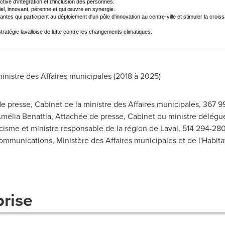
ctive d'intégration et d'inclusion des personnes.
el, innovant, pérenne et qui œuvre en synergie.
rantes qui participent au déploiement d'un pôle d'innovation au centre-ville et stimuler la cr
stratégie lavalloise de lutte contre les changements climatiques.
nistre des Affaires municipales (2018 à 2025)
 presse, Cabinet de la ministre des Affaires municipales, 367 9
mélia Benattia, Attachée de presse, Cabinet du ministre délégué
acisme et ministre responsable de la région de Laval, 514 294-280
communications, Ministère des Affaires municipales et de l'Habit
prise