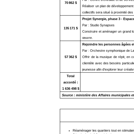
70 862 $
Réaliser un plan de développement e
collectifs sera situé à proximité de
Projet Synergie, phase 3 - Espa
Par : Studio Synapses
135 171 $
Construire et aménager un grand loc
œuvre.
Rejoindre les personnes âgées et
Par : Orchestre symphonique de La
57 362 $
Offrir de la musique de répit, en
clientèle avec des besoins particuli
jeunesse afin d'explorer leur créati
Total
accordé :
1 636 498 $
Source : ministère d
Réaménager les quartiers tout en stimulant l