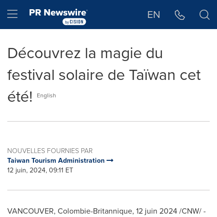
Déclaration d'accessibilité
Sauter la navigation
Hamburger menu
EN
Découvrez la magie du
festival solaire de Taïwan cet
été!
English
NOUVELLES FOURNIES PAR
Taiwan Tourism Administration
12 juin, 2024, 09:11 ET
VANCOUVER
, Colombie-Britannique
,
12 juin 2024
/CNW/ -