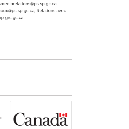
smediarelations@ps-sp.gc.ca
;
oux@ps-sp.gc.ca
; Relations avec
-grc.gc.ca
e