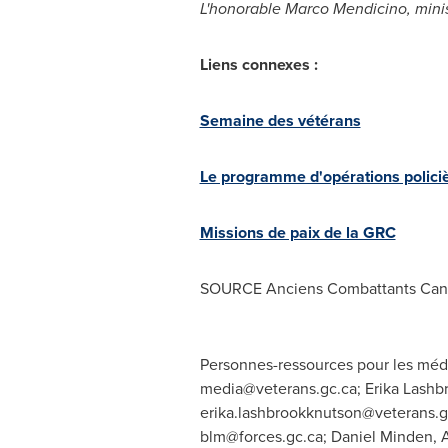
L'honorable
Marco Mendicino
, mini
Liens connexes :
Semaine des vétérans
Le programme d'opérations policièr
Missions de paix de la GRC
SOURCE Anciens Combattants Can
Personnes-ressources pour les médi
media@veterans.gc.ca
; Erika Lash
erika.lashbrookknutson@veterans.g
blm@forces.gc.ca
; Daniel Minden, 