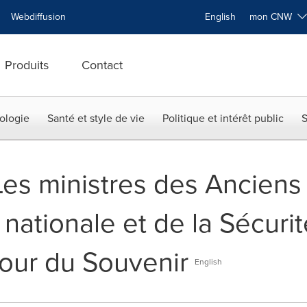
Webdiffusion
English
mon CNW
Produits
Contact
ologie
Santé et style de vie
Politique et intérêt public
S
 Les ministres des Ancien
nationale et de la Sécuri
jour du Souvenir
English