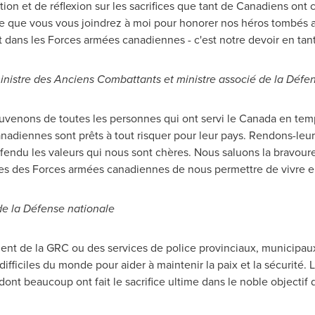
on et de réflexion sur les sacrifices que tant de Canadiens ont
re que vous vous joindrez à moi pour honorer nos héros tombés a
 dans les Forces armées canadiennes - c'est notre devoir en tan
ministre des Anciens Combattants et ministre associé de la Défe
uvenons de toutes les personnes qui ont servi le
Canada
en temps
nadiennes sont prêts à tout risquer pour leur pays. Rendons-leu
 défendu les valeurs qui nous sont chères. Nous saluons la bravou
s des Forces armées canadiennes de nous permettre de vivre en p
 de la Défense nationale
soient de la GRC ou des services de police provinciaux, municipa
difficiles du monde pour aider à maintenir la paix et la sécurité.
t beaucoup ont fait le sacrifice ultime dans le noble objectif d