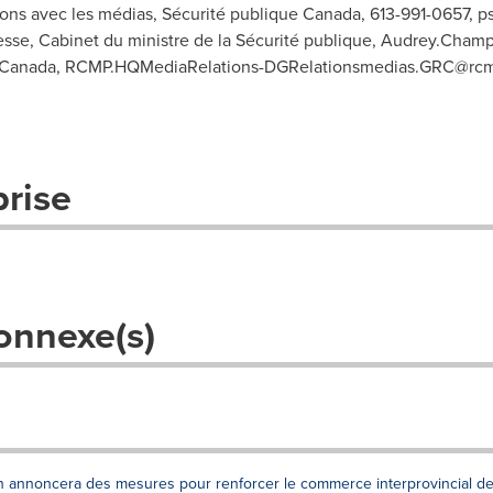
tions avec les médias, Sécurité publique Canada, 613-991-0657,
p
se, Cabinet du ministre de la Sécurité publique,
Audrey.Champ
 Canada,
RCMP.HQMediaRelations-DGRelationsmedias.GRC@rcmp
prise
onnexe(s)
n annoncera des mesures pour renforcer le commerce interprovincial d