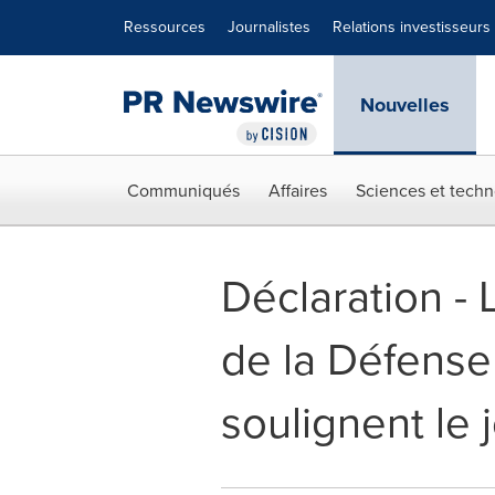
Déclaration d'accessibilité
Sauter la navigation
Ressources
Journalistes
Relations investisseurs
Nouvelles
Communiqués
Affaires
Sciences et techn
Déclaration -
de la Défense 
soulignent le 