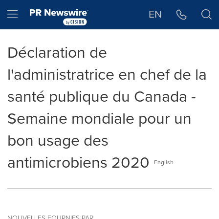
Déclaration d'accessibilité
Sauter la navigation
Hamburger menu
EN
Déclaration de
l'administratrice en chef de la
santé publique du Canada -
Semaine mondiale pour un
bon usage des
antimicrobiens 2020
English
NOUVELLES FOURNIES PAR