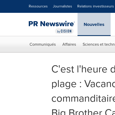
Déclaration d'accessibilité
Sauter la navigation
Ressources
Journalistes
Relations investisseurs
Nouvelles
Communiqués
Affaires
Sciences et techn
C'est l'heure 
plage : Vacan
commanditaire
Big Brother C