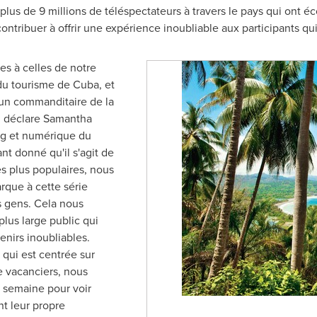
us de 9 millions de téléspectateurs à travers le pays qui ont éco
ntribuer à offrir une expérience inoubliable aux participants qui 
es à celles de notre
 du tourisme de
Cuba
, et
un commanditaire de la
, déclare
Samantha
ing et numérique du
t donné qu'il s'agit de
es plus populaires, nous
rque à cette série
es gens. Cela nous
lus large public qui
enirs inoubliables.
 qui est centrée sur
e vacanciers, nous
e semaine pour voir
t leur propre