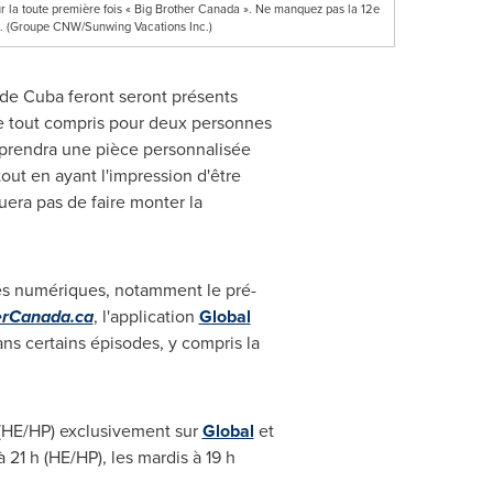
 la toute première fois « Big Brother Canada ». Ne manquez pas la 12e
s. (Groupe CNW/Sunwing Vacations Inc.)
 de
Cuba
feront seront présents
ve tout compris pour deux personnes
rendra une pièce personnalisée
out en ayant l'impression d'être
era pas de faire monter la
tes numériques, notamment le pré-
erCanada.ca
, l'application
Global
ns certains épisodes, y compris la
h (HE/HP) exclusivement sur
Global
et
21 h (HE/HP), les mardis à 19 h