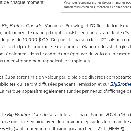
tent de chaque moment
Vacances Sunwing est fier de commanditer pour
saison tous les mardis, mercredis et dimanche
e
Big Brother Canada
, Vacances Sunwing et l'Office du tourisme
on, notamment le grand prix qui consiste en une escapade de rê
e
 de plus de 10 000 $ CA. De plus, la maison de la 12
saison comp
les participants pourront se détendre et élaborer des stratégies t
ront également dans le cadre d'une épreuve du veto qui ne manqu
ns un environnement rappelant les tropiques.
 et
Cuba
seront mis en valeur par le biais de diverses composan
publicités qui seront diffusées pendant l'émission et sur
BigBroth
 La marque apparaîtra également sur des panneaux d'affichage da
 de
Big Brother Canada
sera diffusé le mardi 5 mars 2024 à 19 
 trois soirs par semaine avec de nouveaux épisodes le dimanche à 
E/HP) (sauf la première diffusion qui aura lieu à 22 h (HE/HP)).