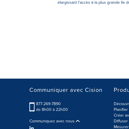
élargissant l'accès à la plus grande île 
Communiquer avec Cision
Produ
877-269-7890
Découvre
de 8h00 à 22h00
Planifie
Créer av
Communiquez avec nous
Diffuse
Mesurer 