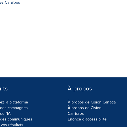
des Caraïbes
its
À propos
z la plateforme
À propos de Cision Canada
r des campagnes
À propos de Cision
ec l'IA
Carrières
r des communiqués
Énoncé d'accessibilité
vos résultats