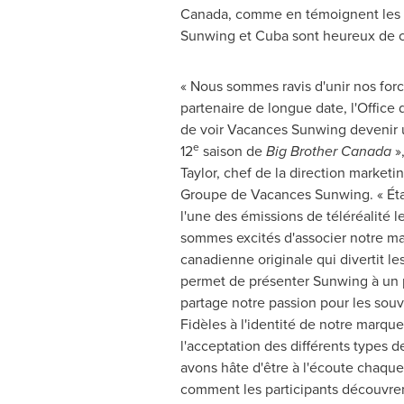
Canada
, comme en témoignent les pl
Sunwing et
Cuba
sont heureux de co
« Nous sommes ravis d'unir nos forc
partenaire de longue date, l'Office
de voir Vacances Sunwing devenir 
e
12
saison de
Big Brother Canada
»
Taylor
, chef de la direction market
Groupe de Vacances Sunwing. « Étan
l'une des émissions de téléréalité l
sommes excités d'associer notre ma
canadienne originale qui divertit l
permet de présenter Sunwing à un p
partage notre passion pour les souv
Fidèles à l'identité de notre marque
l'acceptation des différents types d
avons hâte d'être à l'écoute chaqu
comment les participants découvren