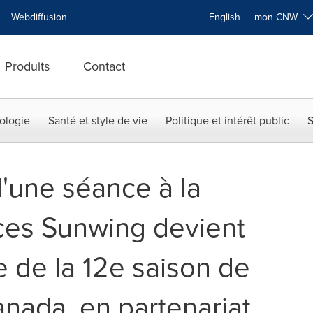
Webdiffusion
English
mon CNW
Produits
Contact
ologie
Santé et style de vie
Politique et intérêt public
S
d'une séance à la
ces Sunwing devient
 de la 12e saison de
anada, en partenariat