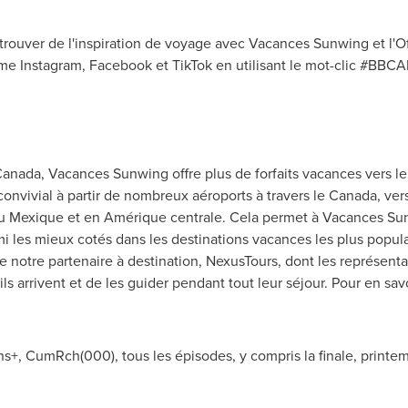
ouver de l'inspiration de voyage avec Vacances Sunwing et l'O
me Instagram, Facebook et TikTok en utilisant le mot-clic #BB
Canada
, Vacances Sunwing offre plus de forfaits vacances vers le
convivial à partir de nombreux aéroports à travers le
Canada
, ver
au Mexique et en Amérique centrale. Cela permet à Vacances Sunwi
i les mieux cotés dans les destinations vacances les plus popula
notre partenaire à destination, NexusTours, dont les représentants
s arrivent et de les guider pendant tout leur séjour. Pour en savo
ans+, CumRch(000), tous les épisodes, y compris la finale, printe